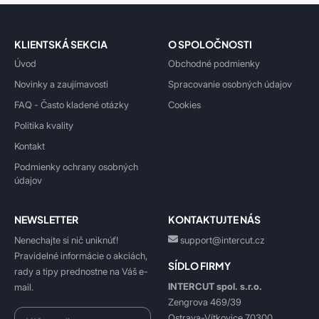
KLIENTSKÁ SEKCIA
O SPOLOČNOSTI
Úvod
Obchodné podmienky
Novinky a zaujímavosti
Spracovanie osobných údajov
FAQ - Často kladené otázky
Cookies
Politika kvality
Kontakt
Podmienky ochrany osobných
údajov
NEWSLETTER
KONTAKTUJTE NÁS
Nenechajte si nič uniknúť!
support@intercut.cz
Pravidelné informácie o akciách,
SÍDLO FIRMY
rady a tipy prednostne na Váš e-
INTERCUT spol. s.r.o.
mail.
Zengrova 469/39
Ostrava-Vítkovice 70300