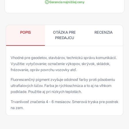
Garancia najnižšej ceny
POPIS
OTÁZKA PRE
RECENZIA
PREDAJCU
Vhodné pre geodetov, stavbárov, technickú správu komunikácií.
Využitie: vytyčovanie; označenie výkopov, skrývok, skládok,
frézovanie, opráv povrchu vozovky atď.
Fluorescenčný pigment zvyšuje odolnosť farby proti pôsobeniu
ultrafialových lúčov. Farba je rýchloschnúca a to aj na vlhkom
podklade. Použitie aj pri nízkych teplotách.
Trvanlivosť značenia 4 - 6 mesiacov. Smerová tryska pre postrek
na zem.