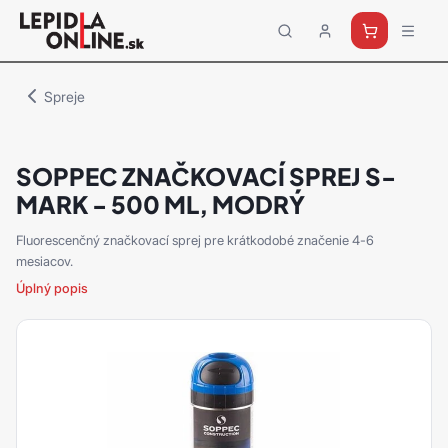
Priemyselné
lepidlá
a
Spreje
tmely
Loctite
SOPPEC ZNAČKOVACÍ SPREJ S-
MARK - 500 ML, MODRÝ
Fluorescenčný značkovací sprej pre krátkodobé značenie 4-6
mesiacov.
Úplný popis