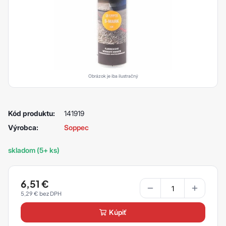
Obrázok je iba ilustračný
Kód produktu:
141919
Výrobca:
Soppec
skladom (5+ ks)
6,51
€
5,29
€
kúpiť