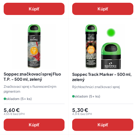
Kúpiť
Kúpiť
Soppec značkovací sprej Fluo
Soppec Track Marker - 500 ml,
T.P. - 500 ml, zelený
zelený
Značkovací sprej s fluorescenčným
Rýchloschnúci značkovací sprej
pigmentom
skladom (5+ ks)
skladom (5+ ks)
5,60
€
5,30
€
4,55
€
bez DPH
4,31
€
bez DPH
Kúpiť
Kúpiť