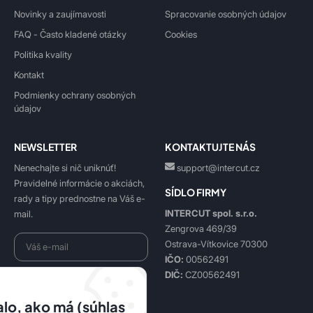
Novinky a zaujímavosti
Spracovanie osobných údajov
FAQ - Často kladené otázky
Cookies
Politika kvality
Kontakt
Podmienky ochrany osobných
údajov
NEWSLETTER
KONTAKTUJTE NÁS
Nenechajte si nič uniknúť!
support@intercut.cz
Pravidelné informácie o akciách,
SÍDLO FIRMY
rady a tipy prednostne na Váš e-
INTERCUT spol. s.r.o.
mail.
Zengrova 469/39
Ostrava-Vítkovice 70300
IČO:
00562491
DIČ:
CZ00562491
Beriem na vedomie
spracovanie osobných údajov
.
lo, ako má (súhlas