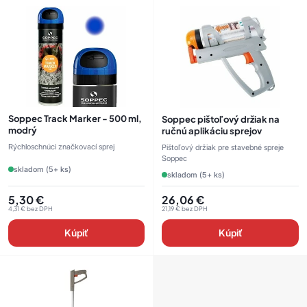
Soppec Track Marker - 500 ml,
Soppec pištoľový držiak na
modrý
ručnú aplikáciu sprejov
Rýchloschnúci značkovací sprej
Pištoľový držiak pre stavebné spreje
Soppec
skladom (5+ ks)
skladom (5+ ks)
5,30
€
26,06
€
4,31
€
bez DPH
21,19
€
bez DPH
Kúpiť
Kúpiť