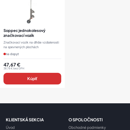
Soppec jednokolesový
značkovací vozík
Značkovací vozík na dlhšie vzdialenosti
na spevnených plochách
na dopyt
47,67
€
38,76
€
bez DPH
Kúpiť
KLIENTSKÁ SEKCIA
O SPOLOČNOSTI
Úvod
Obchodné podmienky