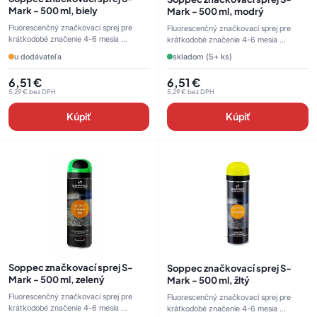
Mark - 500 ml, biely
Mark - 500 ml, modrý
Fluorescenčný značkovací sprej pre
Fluorescenčný značkovací sprej pre
krátkodobé značenie 4-6 mesia ...
krátkodobé značenie 4-6 mesia ...
u dodávateľa
skladom (5+ ks)
6,51
€
6,51
€
5,29
€
bez DPH
5,29
€
bez DPH
Kúpiť
Kúpiť
Soppec značkovací sprej S-
Soppec značkovací sprej S-
Mark - 500 ml, zelený
Mark - 500 ml, žltý
Fluorescenčný značkovací sprej pre
Fluorescenčný značkovací sprej pre
krátkodobé značenie 4-6 mesia ...
krátkodobé značenie 4-6 mesia ...