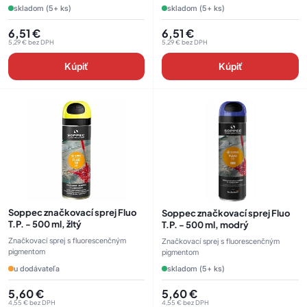
skladom (5+ ks)
skladom (5+ ks)
6,51
€
6,51
€
5,29
€
bez DPH
5,29
€
bez DPH
Kúpiť
Kúpiť
Soppec značkovací sprej Fluo
Soppec značkovací sprej Fluo
T.P. - 500 ml, žltý
T.P. - 500 ml, modrý
Značkovací sprej s fluorescenčným
Značkovací sprej s fluorescenčným
pigmentom
pigmentom
u dodávateľa
skladom (5+ ks)
5,60
€
5,60
€
4,55
€
bez DPH
4,55
€
bez DPH