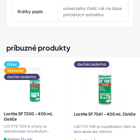
univerzálny čistič rúk na báze
Krátky popis
prírodných extraktov
príbuzné produkty
zľava
darček zadarmo
Výpredaj
darček zadarmo
Loctite SF 7200 - 400 ml,
Loctite SF 7061 - 400 ml, čističe
čističe
LOCTITE 7200 je určený na
LOCTITE 7061 je rozpúšťadlový čistič na
odstraňovanie vytvrdnutých
báze spreje bez chlórový ...
chemických ...
skladom (5+ ks)