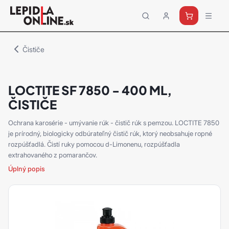
Priemyselné
lepidlá
a
Čističe
tmely
Loctite
LOCTITE SF 7850 - 400 ML,
ČISTIČE
Ochrana karosérie - umývanie rúk - čistič rúk s pemzou. LOCTITE 7850
je prírodný, biologicky odbúrateľný čistič rúk, ktorý neobsahuje ropné
rozpúšťadlá. Čistí ruky pomocou d-Limonenu, rozpúšťadla
extrahovaného z pomarančov.
Úplný popis