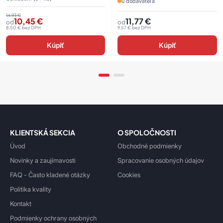
u dodávateľa
14,93
€
10,45
€
11,77
€
od
od
8,50
€
bez DPH
9,57
€
bez DPH
Kúpiť
Kúpiť
KLIENTSKÁ SEKCIA
O SPOLOČNOSTI
Úvod
Obchodné podmienky
Novinky a zaujímavosti
Spracovanie osobných údajov
FAQ - Často kladené otázky
Cookies
Politika kvality
Kontakt
Podmienky ochrany osobných