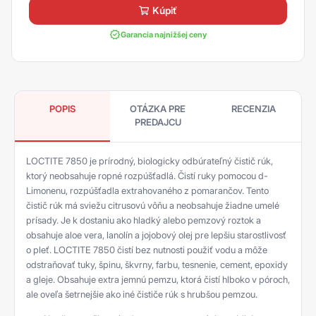
kúpiť
Garancia najnižšej ceny
POPIS
OTÁZKA PRE
RECENZIA
PREDAJCU
LOCTITE 7850 je prírodný, biologicky odbúrateľný čistič rúk,
ktorý neobsahuje ropné rozpúšťadlá. Čistí ruky pomocou d-
Limonenu, rozpúšťadla extrahovaného z pomarančov. Tento
čistič rúk má sviežu citrusovú vôňu a neobsahuje žiadne umelé
prísady. Je k dostaniu ako hladký alebo pemzový roztok a
obsahuje aloe vera, lanolín a jojobový olej pre lepšiu starostlivosť
o pleť. LOCTITE 7850 čistí bez nutnosti použiť vodu a môže
odstraňovať tuky, špinu, škvrny, farbu, tesnenie, cement, epoxidy
a gleje. Obsahuje extra jemnú pemzu, ktorá čistí hlboko v póroch,
ale oveľa šetrnejšie ako iné čističe rúk s hrubšou pemzou.