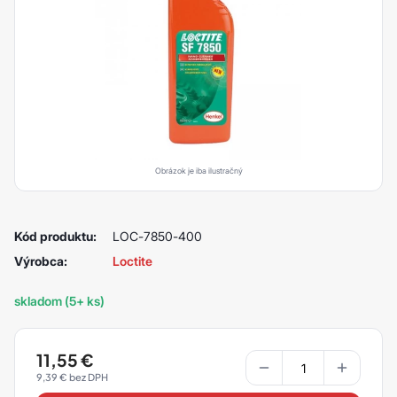
Obrázok je iba ilustračný
Kód produktu:
LOC-7850-400
Výrobca:
Loctite
skladom (5+ ks)
11,55
€
9,39
€