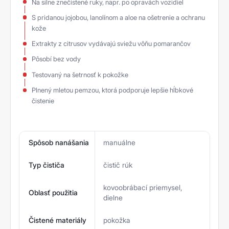
Na silne znečistené ruky, napr. po opravách vozidiel
S pridanou jojobou, lanolínom a aloe na ošetrenie a ochranu
kože
Extrakty z citrusov vydávajú sviežu vôňu pomarančov
Pôsobí bez vody
Testovaný na šetrnosť k pokožke
Plnený mletou pemzou, ktorá podporuje lepšie hĺbkové
čistenie
Spôsob nanášania
manuálne
Typ čističa
čistič rúk
kovoobrábací priemysel,
Oblasť použitia
dielne
Čistené materiály
pokožka