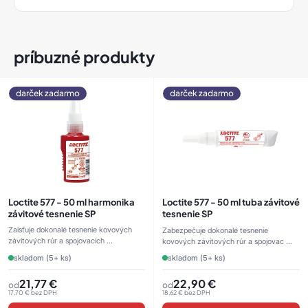
príbuzné produkty
darček zadarmo
darček zadarmo
Loctite 577 - 50 ml harmonika
Loctite 577 - 50 ml tuba závitové
závitové tesnenie SP
tesnenie SP
Zaisťuje dokonalé tesnenie kovových
Zabezpečuje dokonalé tesnenie
závitových rúr a spojovacích ...
kovových závitových rúr a spojovac ...
skladom (5+ ks)
skladom (5+ ks)
21,77
€
22,90
€
od
od
17,70
€
bez DPH
18,62
€
bez DPH