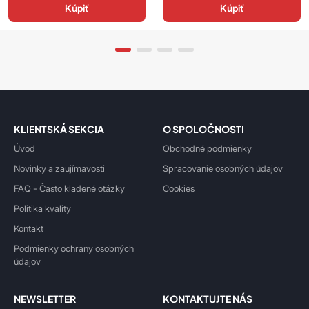
Kúpiť
Kúpiť
KLIENTSKÁ SEKCIA
O SPOLOČNOSTI
Úvod
Obchodné podmienky
Novinky a zaujímavosti
Spracovanie osobných údajov
FAQ - Často kladené otázky
Cookies
Politika kvality
Kontakt
Podmienky ochrany osobných
údajov
NEWSLETTER
KONTAKTUJTE NÁS