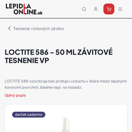
Priemyselné
lepidlá
a
Tesnenie rúrkových závitov
tmely
Loctite
LOCTITE 586 - 50 ML ZÁVITOVÉ
TESNENIE VP
LOCTITE 586 vytvrdzuje bez prístupu vzduchu v škáre medzi lepenými
kovovými povrchmi. Ideálne napr. na mosadz.
Úplný popis
darček zadarmo