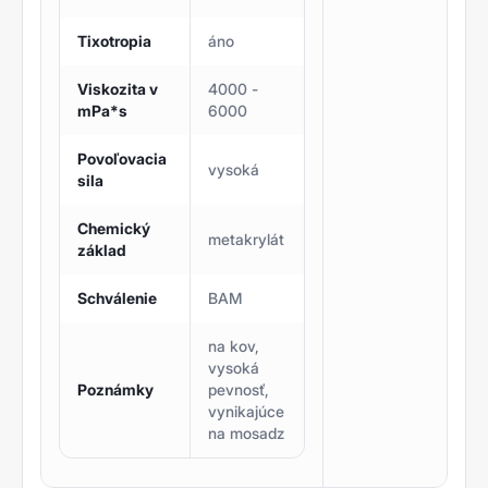
Tixotropia
áno
Viskozita v
4000 -
mPa*s
6000
Povoľovacia
vysoká
sila
Chemický
metakrylát
základ
Schválenie
BAM
na kov,
vysoká
Poznámky
pevnosť,
vynikajúce
na mosadz