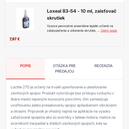
Loxeal 83-54 - 10 ml, zaisťovač
skrutiek
Vysoce pevnostné anaeróbne lepidlo určené na
zabezpečenie a utěsnenie skrutiek,
...
Úplný popis
7,87
€
POPIS
OTÁZKA PRE
RECENZIA
PREDAJCU
Loctite 270 je určený na trvalé upevňovanie a utesňovanie
závitových spojov. Produkt vytvrdzuje bez prístupu vzduchu v
škáre medzi lepenými kovovými povrchmi, čím zamedzuje
uvoľňovaniu alebo presakovaniu spojov spôsobenom vibráciami
a otrasmi. Prípravok je vhodný najmä na aplikácie na vysoko
zaťažované spojenia ako sú svorníky v telese motora, matice na
svorníkoch čerpadiel a ďalších závitových spojoch, kde sa