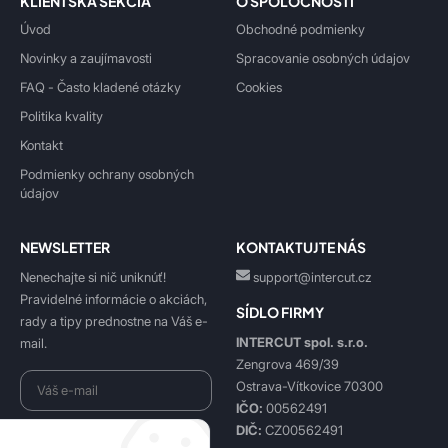
KLIENTSKÁ SEKCIA
O SPOLOČNOSTI
Úvod
Obchodné podmienky
Novinky a zaujímavosti
Spracovanie osobných údajov
FAQ - Často kladené otázky
Cookies
Politika kvality
Kontakt
Podmienky ochrany osobných
údajov
NEWSLETTER
KONTAKTUJTE NÁS
Nenechajte si nič uniknúť!
support@intercut.cz
Pravidelné informácie o akciách,
SÍDLO FIRMY
rady a tipy prednostne na Váš e-
INTERCUT spol. s.r.o.
mail.
Zengrova 469/39
Ostrava-Vítkovice 70300
IČO:
00562491
DIČ:
CZ00562491
Beriem na vedomie
spracovanie osobných údajov
.