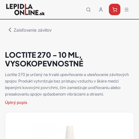
Priemyselné
lepidlá
a
Zaisťovanie závitov
tmely
Loctite
LOCTITE 270 - 10 ML,
VYSOKOPEVNOSTNÉ
Loctite 270 je určený na trvalé upevňovanie a utesňovanie závitových
spojov. Produkt vytvrdzuje bez prístupu vzduchu v škáre medzi
lepenými kovovými povrchmi, čím zamedzuje uvoľňovaniu alebo
presakovaniu spojov spôsobenom vibráciami a otrasmi.
Úplný popis