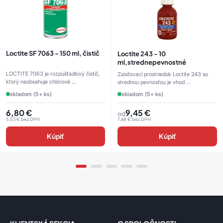
Loctite SF 7063 - 150 ml, čistič
Loctite 243 - 10
ml,strednepevnostné
LOCTITE 7063 je rozpúšťadlový čistič,
Zaisťovací prostriedok Loctite 243 so
ktorý neobsahuje chlórové ...
strednou pevnosťou je vhod ...
skladom (5+ ks)
skladom (5+ ks)
6,80
€
9,45
€
od
5,53
€
bez DPH
7,68
€
bez DPH
Kúpiť
Kúpiť