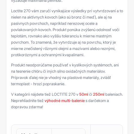
vyžaduje maximálna pevnosť.
Loctite 270 vám zaručí vynikajúce výsledky pri vytvrdzovaní a to
nielen na aktívnych kovoch (ako sú bronz či meď), ale aj na
pasívnych povrchoch, napríklad nerezovej ocele a
povlakovaných kovoch. Produkt ponúka zvýšenú odolnosť voči
teplotám, rovnako ako vyššiu toleranciu k mierne mastným
povrchom. To znamená, že vytvrdzuje aj na povrchu, ktorý je
mierne znečistený rôznymi olejmi a mazivami alebo reznými,
protikoróznymi a ochrannými kvapalinami.
Produkt neodporúčame používať v kyslíkových systémoch, ani
na tesnenie chlóru či iných silno oxidačných materiálov.
Prípravok ďalej nie je vhodný na plastové materiály, zvlášť
termoplast - hrozí popraskanie.
V kategórii nájdete tiež LOCTITE 270 v
50ml
či
250ml
baleniach.
Neprehliadnite tiež
výhodné multi-balenie
s darčekom a
dopravou zdarma!