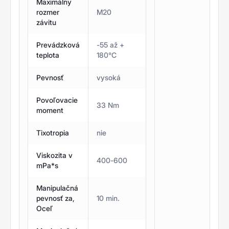
Maximálny
rozmer
M20
závitu
Prevádzková
-55 až +
teplota
180°C
Pevnosť
vysoká
Povoľovacie
33 Nm
moment
Tixotropia
nie
Viskozita v
400-600
mPa*s
Manipulačná
pevnosť za,
10 min.
Oceľ