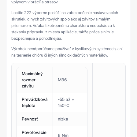
vplyvom vibrácií a otrasov.
Loctite 222 výborne poslúži na zabezpečenie nastavovacích
skrutiek, dlhých závitových spojo ako aj závitov s malým
priemerom. Vďaka tixotropnému charakteru nedochádza k
stekaniu prípravku z miesta aplikácie, takže práca s ním je
bezpečnejšia a pohodlnejšia.
Výrobok neodporúčame používať v kyslíkových systémoch, ani
na tesnenie chlóru či iných silno oxidačných materiálov.
Maximálný
rozmer
M36
závitu
Prevádzková
-55 až +
teplota
150°C
Pevnosť
nízka
Povoľovacie
6 Nm