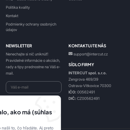
Politika kvality
Kontakt
Podmienky ochrany osobných
údajov
NEWSLETTER
KONTAKTUJTE NÁS
Nenechajte si nič uniknúť!
support@intercut.cz
Pravidelné informácie o akciách,
SÍDLO FIRMY
rady a tipy prednostne na Váš e-
INTERCUT spol. s.r.o.
mail.
Zengrova 469/39
Ostrava-Vítkovice 70300
IČO:
00562491
DIČ:
CZ00562491
Beriem na vedomie
spracovanie osobných údajov
.
lo, ako má (súhlas
Prihlásiť sa k odberu
našli to, čo hľadáte. Aj preto