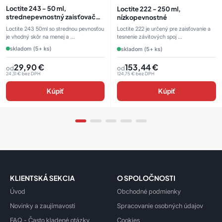
Loctite 243 - 50 ml,
Loctite 222 - 250 ml,
strednepevnostný zaisťovač
nízkopevnostné
závitov
Loctite 243 50ml so strednou pevnosťou
Loctite 222 je určený pre zaisťovanie a
je vhodný skôr na menej a ...
tesnenie závitových spoj ...
skladom (5+ ks)
skladom (5+ ks)
29,90
€
153,44
€
od
od
24,31
€
bez DPH
124,75
€
bez DPH
Kúpiť
Kúpiť
KLIENTSKÁ SEKCIA
O SPOLOČNOSTI
Úvod
Obchodné podmienky
Novinky a zaujímavosti
Spracovanie osobných údajov
FAQ - Často kladené otázky
Cookies