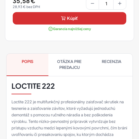
35,58
€
28,93
€
kúpiť
Garancia najnižšej ceny
POPIS
OTÁZKA PRE
RECENZIA
PREDAJCU
LOCTITE 222
Loctite 222 je multifunkčný profesionálny zaisťovač skrutiek na
tesnenie a zaisťovanie závitov, ktoré vyžadujú jednoduchú
demontáž s pomocou ručného náradia a bez poškodenia
výrobku. Tento nízko-pevnostný prípravok vytvrdzuje bez
prístupu vzduchu medzi lepenými kovovými povrchmi, čím bráni
uvoľňovaniu či presakovaniu spojov, ku ktorým dochádza