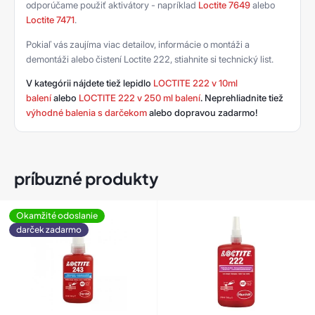
odporúčame použiť aktivátory - napríklad
Loctite 7649
alebo
Loctite 7471
.
Pokiaľ vás zaujíma viac detailov, informácie o montáži a
demontáži alebo čistení Loctite 222, stiahnite si technický list.
V kategórii nájdete tiež lepidlo
LOCTITE 222 v 10ml
balení
alebo
LOCTITE 222 v 250 ml balení
. Neprehliadnite tiež
výhodné balenia s darčekom
alebo dopravou zadarmo!
príbuzné produkty
Okamžité odoslanie
darček zadarmo