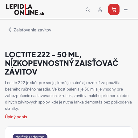
Priemyselné
lepidlá
a
Zaisťovanie závitov
tmely
Loctite
LOCTITE 222 - 50 ML,
NÍZKOPEVNOSTNÝ ZAISŤOVAČ
ZÁVITOV
Loctite 222 je skôr pre spoje, ktoré je nutné aj rozdeliť za použitia
bežného ručného náradia. Veľkosť balenia je 50 ml a je vhodný pre
zabezpečenie nastavovacích skrutiek, závitov malého priemeru alebo
dlhých závitových spojov, kde je nutná ľahká demontáž bez poškodenia
skrutky.
Úplný popis
darček zadarmo