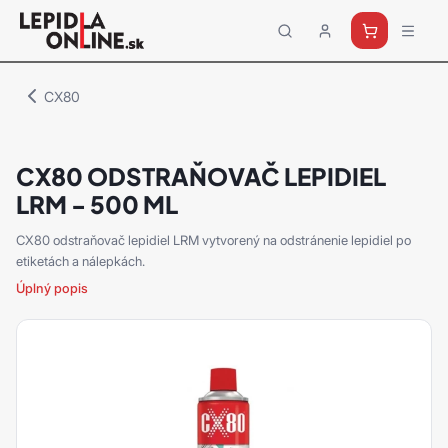
Priemyselné
lepidlá
a
CX80
tmely
Loctite
CX80 ODSTRAŇOVAČ LEPIDIEL
LRM - 500 ML
CX80 odstraňovač lepidiel LRM vytvorený na odstránenie lepidiel po
etiketách a nálepkách.
Úplný popis