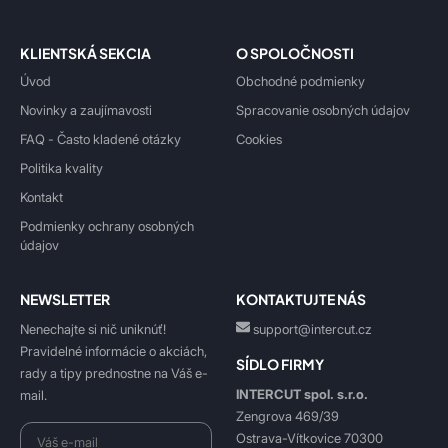
KLIENTSKÁ SEKCIA
O SPOLOČNOSTI
Úvod
Obchodné podmienky
Novinky a zaujímavosti
Spracovanie osobných údajov
FAQ - Často kladené otázky
Cookies
Politika kvality
Kontakt
Podmienky ochrany osobných
údajov
NEWSLETTER
KONTAKTUJTE NÁS
Nenechajte si nič uniknúť!
support@intercut.cz
Pravidelné informácie o akciách,
SÍDLO FIRMY
rady a tipy prednostne na Váš e-
INTERCUT spol. s.r.o.
mail.
Zengrova 469/39
Ostrava-Vítkovice 70300