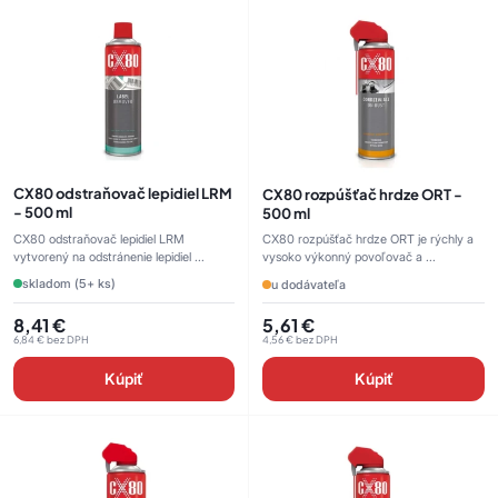
CX80 odstraňovač lepidiel LRM
CX80 rozpúšťač hrdze ORT -
- 500 ml
500 ml
CX80 odstraňovač lepidiel LRM
CX80 rozpúšťač hrdze ORT je rýchly a
vytvorený na odstránenie lepidiel ...
vysoko výkonný povoľovač a ...
skladom (5+ ks)
u dodávateľa
8,41
€
5,61
€
6,84
€
bez DPH
4,56
€
bez DPH
Kúpiť
Kúpiť