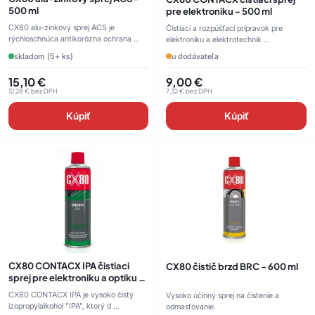
500 ml
pre elektroniku - 500 ml
CX80 alu-zinkový sprej ACS je
Čistiaci a rozpúšťací prípravok pre
rýchloschnúca antikorózna ochrana ...
elektroniku a elektrotechnik ...
skladom (5+ ks)
u dodávateľa
15,10
€
9,00
€
12,28
€
bez DPH
7,32
€
bez DPH
Kúpiť
Kúpiť
CX80 CONTACX IPA čistiaci
CX80 čistič brzd BRC - 600 ml
sprej pre elektroniku a optiku -
500 ml
CX80 CONTACX IPA je vysoko čistý
Vysoko účinný sprej na čistenie a
izopropylalkohol "IPA", ktorý d ...
odmasťovanie.