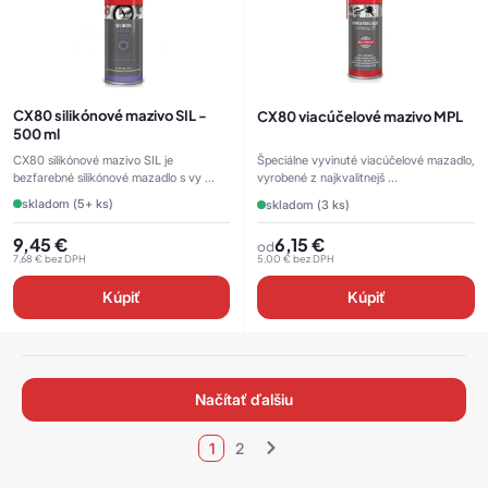
CX80 silikónové mazivo SIL -
CX80 viacúčelové mazivo MPL
500 ml
CX80 silikónové mazivo SIL je
Špeciálne vyvinuté viacúčelové mazadlo,
bezfarebné silikónové mazadlo s vy ...
vyrobené z najkvalitnejš ...
skladom (5+ ks)
skladom (3 ks)
9,45
€
6,15
€
od
7,68
€
bez DPH
5,00
€
bez DPH
Kúpiť
Kúpiť
načítať ďalšiu
1
2