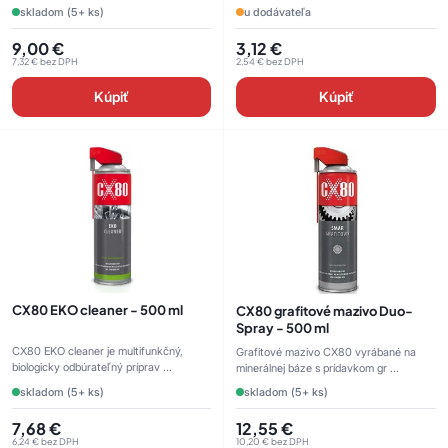
skladom (5+ ks)
u dodávateľa
9,00
€
3,12
€
7,32
€
bez DPH
2,54
€
bez DPH
Kúpiť
Kúpiť
CX80 EKO cleaner - 500 ml
CX80 grafitové mazivo Duo-
Spray - 500 ml
CX80 EKO cleaner je multifunkčný,
Grafitové mazivo CX80 vyrábané na
biologicky odbúrateľný príprav ...
minerálnej báze s prídavkom gr ...
skladom (5+ ks)
skladom (5+ ks)
7,68
€
12,55
€
6,24
€
bez DPH
10,20
€
bez DPH