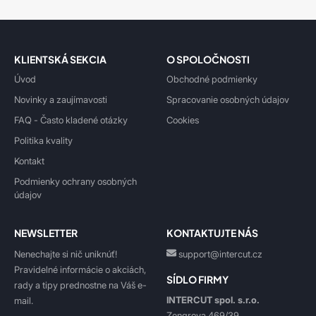
KLIENTSKÁ SEKCIA
O SPOLOČNOSTI
Úvod
Obchodné podmienky
Novinky a zaujímavosti
Spracovanie osobných údajov
FAQ - Často kladené otázky
Cookies
Politika kvality
Kontakt
Podmienky ochrany osobných
údajov
NEWSLETTER
KONTAKTUJTE NÁS
Nenechajte si nič uniknúť!
support@intercut.cz
Pravidelné informácie o akciách,
SÍDLO FIRMY
rady a tipy prednostne na Váš e-
INTERCUT spol. s.r.o.
mail.
Zengrova 469/39