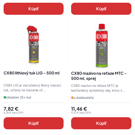
Kúpiť
Kúpiť
CX80 lithiový tuk LIG - 500 ml
CX80 mazivo na reťaze MTC -
500 ml, sprej
CX80 LIG je viacúčelový lítiový mazací
CX80 mazivo na reťaze MTC je
tuk, určený na mazanie vš ...
bezfarebný syntetický olej, ktorý s ...
skladom (5+ ks)
u dodávateľa
7,82
€
11,46
€
6,36
€
bez DPH
9,32
€
bez DPH
Kúpiť
Kúpiť