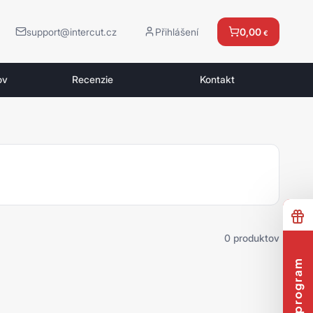
support@intercut.cz
Přihlášení
0,00
€
ov
Recenzie
Kontakt
0 produktov