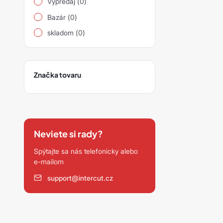
Výpredaj (0)
siawat
Bazár (0)
Ostatní
skladom (0)
Značka tovaru
Neviete si rady?
Spýtajte sa nás telefonicky alebo
e-mailom
support@intercut.cz