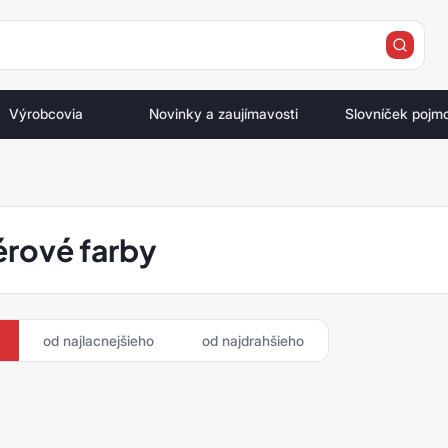
e
Výrobcovia
Novinky a zaujímavosti
Slovníček pojm
iérové farby
od najlacnejšieho
od najdrahšieho