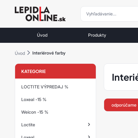
vyhľadávani
vyhľadávanie
Priemyselné
lepidlá
Úvod
Produkty
a
tmely
Interiérové farby
Úvod
Loctite
KATEGORIE
Inter
LOCTITE VÝPREDAJ %
Loxeal -15 %
odporúčame
Weicon -15 %
Loctite
Loxeal
Zaisťovanie závitov