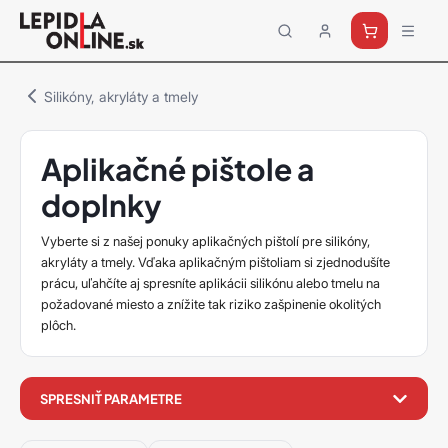
Priemyselné
lepidlá
a
Silikóny, akryláty a tmely
tmely
Loctite
Aplikačné pištole a
doplnky
Vyberte si z našej ponuky aplikačných pištolí pre silikóny,
akryláty a tmely. Vďaka aplikačným pištoliam si zjednodušíte
prácu, uľahčíte aj spresníte aplikácii silikónu alebo tmelu na
požadované miesto a znížite tak riziko zašpinenie okolitých
plôch.
filter
SPRESNIŤ PARAMETRE
produktov