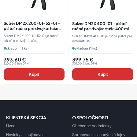
Sulzer DM2X 200-01-52-01 -
Sulzer DM2X 400-01 - pištoľ
pištoľ ručná pre dvojkartuše
ručná pre dvojkartuše 400 ml
200 ml
Sulzer DM2X 200-01-52-01 je ručná
Sulzer DM2X 400-01 je ručná pištoľ pre
pištoľ pre dvojkartuše.
dvojkartuše.
skladom (1 ks)
skladom (1 ks)
393,60
€
399,75
€
320,00
€
bez DPH
325,00
€
bez DPH
Kúpiť
Kúpiť
KLIENTSKÁ SEKCIA
O SPOLOČNOSTI
Úvod
Obchodné podmienky
Novinky a zaujímavosti
Spracovanie osobných údajov