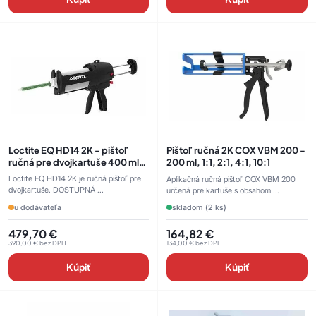
Loctite EQ HD14 2K - pištoľ
Pištoľ ručná 2K COX VBM 200 -
ručná pre dvojkartuše 400 ml
200 ml, 1:1, 2:1, 4:1, 10:1
(82693823)
Loctite EQ HD14 2K je ručná pištoľ pre
Aplikačná ručná pištoľ COX VBM 200
dvojkartuše. DOSTUPNÁ ...
určená pre kartuše s obsahom ...
u dodávateľa
skladom (2 ks)
479,70
€
164,82
€
390,00
€
bez DPH
134,00
€
bez DPH
Kúpiť
Kúpiť