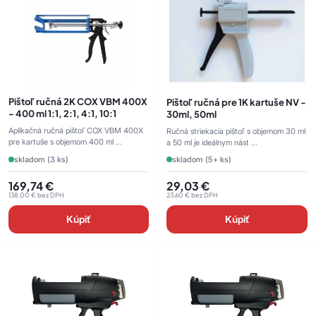
Pištoľ ručná 2K COX VBM 400X
Pištoľ ručná pre 1K kartuše NV -
- 400 ml 1:1, 2:1, 4:1, 10:1
30ml, 50ml
Aplikačná ručná pištoľ COX VBM 400X
Ručná striekacia pištoľ s objemom 30 ml
pre kartuše s objemom 400 ml ...
a 50 ml je ideálnym nást ...
skladom (3 ks)
skladom (5+ ks)
169,74
€
29,03
€
138,00
€
bez DPH
23,60
€
bez DPH
Kúpiť
Kúpiť