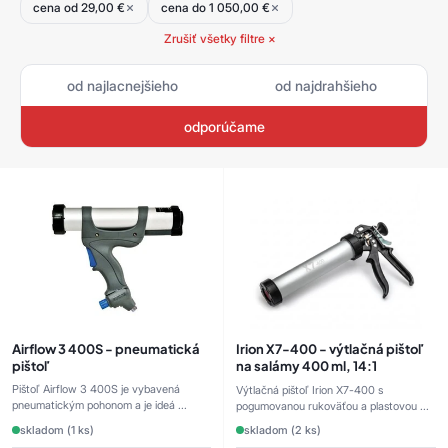
cena od 29,00 €
cena do 1 050,00 €
Zrušiť všetky filtre ×
od najlacnejšieho
od najdrahšieho
odporúčame
Airflow 3 400S - pneumatická
Irion X7-400 - výtlačná pištoľ
pištoľ
na salámy 400 ml, 14:1
Pištoľ Airflow 3 400S je vybavená
Výtlačná pištoľ Irion X7-400 s
pneumatickým pohonom a je ideá ...
pogumovanou rukoväťou a plastovou ...
skladom (1 ks)
skladom (2 ks)