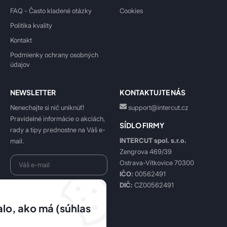
FAQ - Často kladené otázky
Cookies
Politika kvality
Kontakt
Podmienky ochrany osobných
údajov
NEWSLETTER
KONTAKTUJTE NÁS
Nenechajte si nič uniknúť!
support@intercut.cz
Pravidelné informácie o akciách,
SÍDLO FIRMY
rady a tipy prednostne na Váš e-
INTERCUT spol. s.r.o.
mail.
Zengrova 469/39
Ostrava-Vítkovice 70300
IČO:
00562491
DIČ:
CZ00562491
Beriem na vedomie
spracovanie osobných údajov
.
lo, ako má (súhlas
Prihlásiť sa k odberu