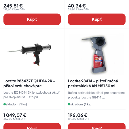
245,51
€
40,34
€
199,60
€
bez DPH
32,80
€
bez DPH
Kúpiť
Kúpiť
Loctite 983437 EQ HD14 2K -
Loctite 98414 - pištoľ ručná
pištoľ vzduchová pre
peristaltická AN M51 50 ml
dvojkartuše 200 ml
(8608966)
Loctite EQ HD14 2K je vzduchová pištoľ
Ručná peristaltická pištoľ pre anaeróbne
pre dvojkartuše. Táto piš ...
produkty Loctite 98414 ...
skladom (1 ks)
skladom (1 ks)
1 049,07
€
196,06
€
852,90
€
bez DPH
159,40
€
bez DPH
Kúpiť
Kúpiť