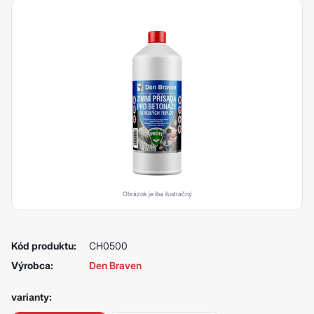
Obrázok je iba ilustračný
Kód produktu:
CH0500
Výrobca:
Den Braven
varianty: