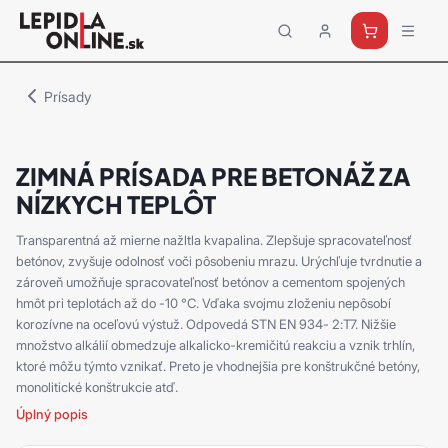
Priemyselné
lepidlá
a
Prísady
tmely
Loctite
ZIMNÁ PRÍSADA PRE BETONÁŽ ZA
NÍZKYCH TEPLÔT
Transparentná až mierne nažltla kvapalina. Zlepšuje spracovateľnosť
betónov, zvyšuje odolnosť voči pôsobeniu mrazu. Urýchľuje tvrdnutie a
zároveň umožňuje spracovateľnosť betónov a cementom spojených
hmôt pri teplotách až do -10 °C. Vďaka svojmu zloženiu nepôsobí
korozívne na oceľovú výstuž. Odpovedá STN EN 934- 2:T7. Nižšie
množstvo alkálií obmedzuje alkalicko-kremičitú reakciu a vznik trhlín,
ktoré môžu týmto vznikať. Preto je vhodnejšia pre konštrukčné betóny,
monolitické konštrukcie atď.
Úplný popis