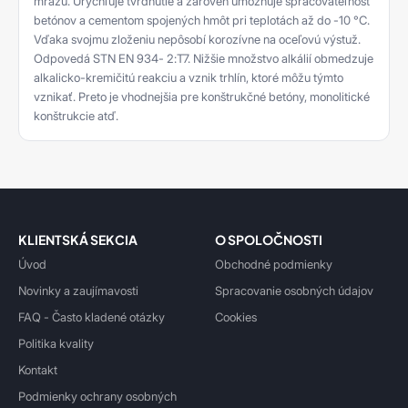
mrazu. Urýchľuje tvrdnutie a zároveň umožňuje spracovateľnosť
betónov a cementom spojených hmôt pri teplotách až do -10 °C.
Vďaka svojmu zloženiu nepôsobí korozívne na oceľovú výstuž.
Odpovedá STN EN 934- 2:T7. Nižšie množstvo alkálií obmedzuje
alkalicko-kremičitú reakciu a vznik trhlín, ktoré môžu týmto
vznikať. Preto je vhodnejšia pre konštrukčné betóny, monolitické
konštrukcie atď.
KLIENTSKÁ SEKCIA
O SPOLOČNOSTI
Úvod
Obchodné podmienky
Novinky a zaujímavosti
Spracovanie osobných údajov
FAQ - Často kladené otázky
Cookies
Politika kvality
Kontakt
Podmienky ochrany osobných