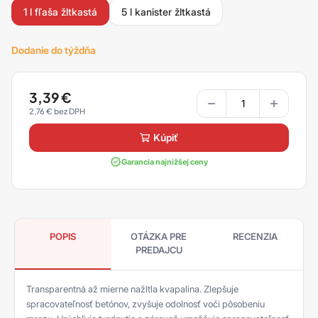
1 l fľaša žltkastá
5 l kanister žltkastá
Dodanie do týždňa
3,39
€
2,76
€
kúpiť
Garancia najnižšej ceny
POPIS
OTÁZKA PRE
RECENZIA
PREDAJCU
Transparentná až mierne nažltla kvapalina. Zlepšuje
spracovateľnosť betónov, zvyšuje odolnosť voči pôsobeniu