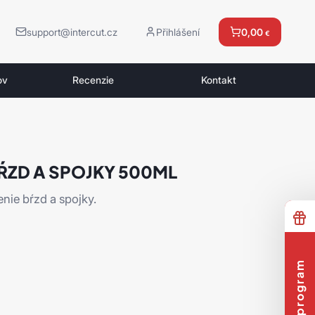
support@intercut.cz
Přihlášení
0,00
€
ov
Recenzie
Kontakt
BŔZD A SPOJKY 500ML
enie bŕzd a spojky.