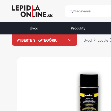
vyhľadávani
vyhľadávanie
Priemyselné
lepidlá
Úvod
Produkty
a
tmely
VYBERTE SI KATEGÓRIU
Úvod
Loctite
Loctite
LOCTITE VÝPREDAJ %
Loxeal -15 %
Weicon -15 %
Loctite
Zaisťovanie závitov
Sekundové lepidlá