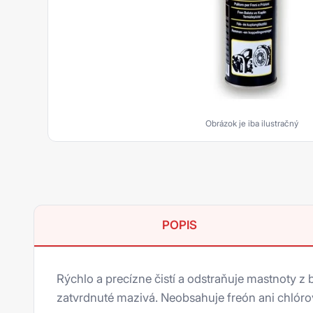
Upevňovanie
Tesnenie rúrkových závitov
Plošné tesnenie
Epoxidy
Aktivátory a Primery
Obrázok je iba ilustračný
Hybridy
Kovom plnené tmely
Akryláty
POPIS
Silikóny
Čističe
Rýchlo a precízne čistí a odstraňuje mastnoty 
Polyuretány
zatvrdnuté mazivá. Neobsahuje freón ani chlór