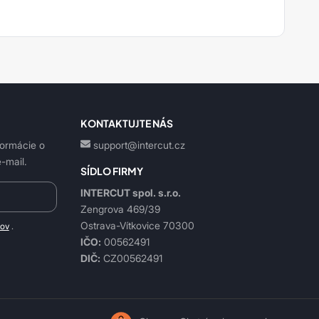
KONTAKTUJTE NÁS
formácie o
support@intercut.cz
-mail.
SÍDLO FIRMY
INTERCUT spol. s.r.o.
Zengrova 469/39
Ostrava-Vítkovice 70300
jov
.
IČO:
00562491
DIČ:
CZ00562491