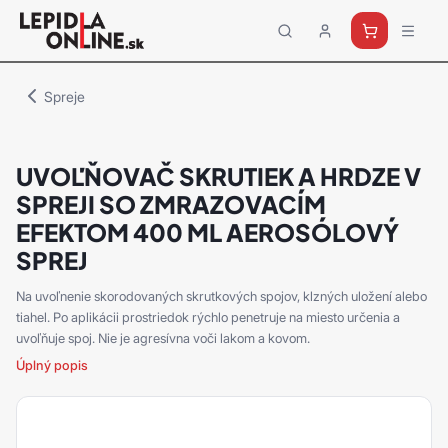
Priemyselné
lepidlá
a
Spreje
tmely
Loctite
UVOĽŇOVAČ SKRUTIEK A HRDZE V
SPREJI SO ZMRAZOVACÍM
EFEKTOM 400 ML AEROSÓLOVÝ
SPREJ
Na uvoľnenie skorodovaných skrutkových spojov, klzných uložení alebo
tiahel. Po aplikácii prostriedok rýchlo penetruje na miesto určenia a
uvoľňuje spoj. Nie je agresívna voči lakom a kovom.
Úplný popis