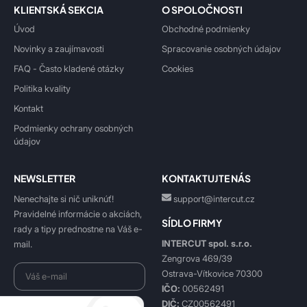
KLIENTSKÁ SEKCIA
O SPOLOČNOSTI
Úvod
Obchodné podmienky
Novinky a zaujímavosti
Spracovanie osobných údajov
FAQ - Často kladené otázky
Cookies
Politika kvality
Kontakt
Podmienky ochrany osobných
údajov
NEWSLETTER
KONTAKTUJTE NÁS
Nenechajte si nič uniknúť!
support@intercut.cz
Pravidelné informácie o akciách,
SÍDLO FIRMY
rady a tipy prednostne na Váš e-
INTERCUT spol. s.r.o.
mail.
Zengrova 469/39
Ostrava-Vítkovice 70300
IČO:
00562491
DIČ:
CZ00562491
Beriem na vedomie