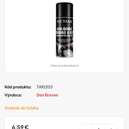
Obrázok je iba ilustračný
Kód produktu:
TA10203
Výrobca:
Den Braven
Dodanie do týždňa
6,59
€