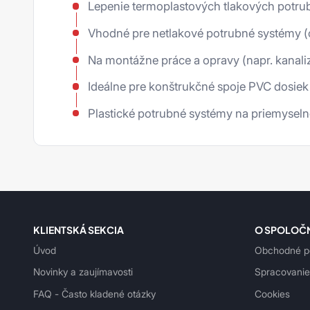
Lepenie termoplastových tlakových potrub
siapad
Korundové oteruvzdorné
Další produkty Molykote
doštičky
Vhodné pre netlakové potrubné systémy 
siapro
Príslušenstvo
Na montážne práce a opravy (napr. kanali
siarad
Ideálne pre konštrukčné spoje PVC dosiek 
siarexx
Plastické potrubné systémy na priemyseln
siarol
siaspeed
siasponge
siastrip
KLIENTSKÁ SEKCIA
O SPOLOČ
siavlies
Úvod
Obchodné p
siawat
Novinky a zaujímavosti
Spracovanie
Ostatní
FAQ - Často kladené otázky
Cookies