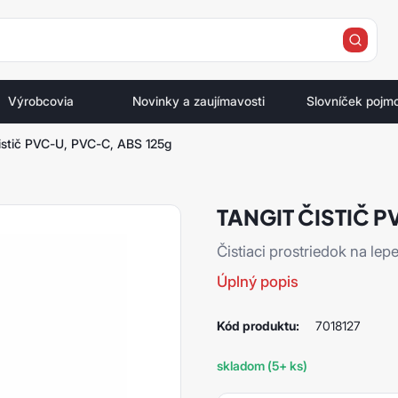
e
Výrobcovia
Novinky a zaujímavosti
Slovníček pojm
čistič PVC-U, PVC-C, ABS 125g
TANGIT ČISTIČ P
Čistiaci prostriedok na le
Úplný popis
Kód produktu:
7018127
skladom (5+ ks)