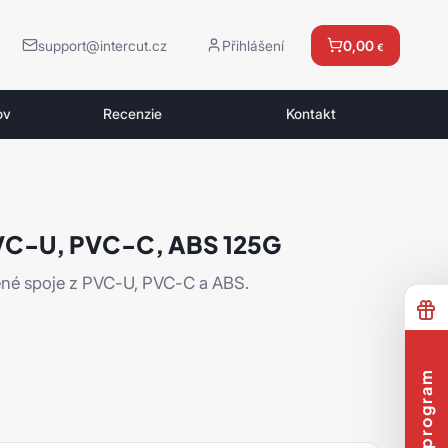
support@intercut.cz
Přihlášení
0,00
€
ov
Recenzie
Kontakt
VC-U, PVC-C, ABS 125G
pené spoje z PVC-U, PVC-C a ABS.