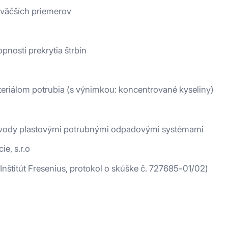
 väčších priemerov
nosti prekrytia štrbín
eriálom potrubia (s výnimkou: koncentrované kyseliny)
 vody plastovými potrubnými odpadovými systémami
e, s.r.o
Inštitút Fresenius, protokol o skúške č. 727685-01/02)