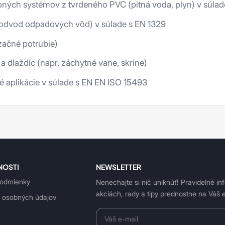
ných systémov z tvrdeného PVC (pitná voda, plyn) v súlad
(odvod odpadových vôd) v súlade s EN 1329
začné potrubie)
a dlaždíc (napr. záchytné vane, skrine)
é aplikácie v súlade s EN EN ISO 15493
NOSTI
NEWSLETTER
odmienky
Nenechajte si nič uniknúť! Pravidelné in
akciách, rady a tipy prednostne na Váš e
 osobných údajov