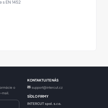
e s EN 1452
KONTAKTUJTE NÁS
formácie o
support@intercut.cz
-mail.
SÍDLO FIRMY
INTERCUT spol. s.r.o.