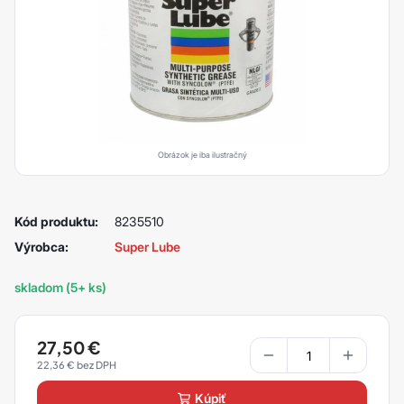
Obrázok je iba ilustračný
Kód produktu:
8235510
Výrobca:
Super Lube
skladom (5+ ks)
27,50
€
22,36
€
kúpiť