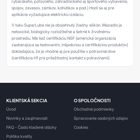
rybárskeho, poľovného, záhradníckeho aj športového vybavenia,
spojov, závesov, zámkov, kohútikov a pod.) Hodí sa aj pre
aplikácie vyžadujúce elektrickú izoláciu.
V tuku SuperLube nie je obsiahnutý žiadny silikón. Mazadlo je
netoxické, biologicky rozložiteľné a šetrné k životnému
prostrediu. Má tiež certifikáciu NSF (americká organizácia
zaoberajúca sa testovaním, inšpekciou a certifikáciou produktov)
dokladajúca, že je vhodné aj pre použitie v potravinárstve
(certifikácia H1 pre príležitostný kontakt s potravinami).
KLIENTSKÁ SEKCIA
O SPOLOČNOSTI
Úvod
Obchodné podmienky
Novinky a zaujímavosti
Spracovanie osobných údajov
FAQ - Často kladené otázky
Cookies
Politika kvality