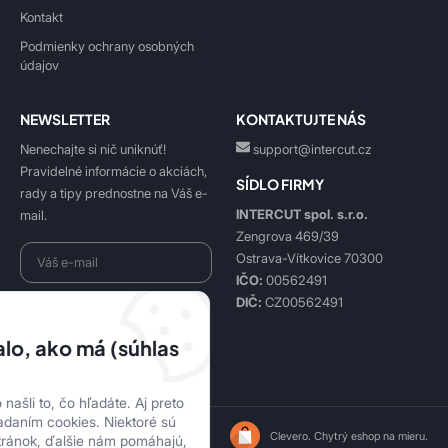
Kontakt
Podmienky ochrany osobných
údajov
NEWSLETTER
KONTAKTUJTE NÁS
Nenechajte si nič uniknúť!
support@intercut.cz
Pravidelné informácie o akciách,
SÍDLO FIRMY
rady a tipy prednostne na Váš e-
INTERCUT spol. s.r.o.
mail.
Zengrova 469/39
Ostrava-Vítkovice 70300
IČO:
00562491
DIČ:
CZ00562491
Beriem na vedomie
spracovanie osobných údajov
.
lo, ako má (súhlas
Prihlásiť sa k odberu
našli to, čo hľadáte. Aj preto
adaním cookies. Niektoré sú
lepidla-online.sk | © 2026
Clevero.
Chytrý eshop na mieru.
tránok, ďalšie nám pomáhajú,