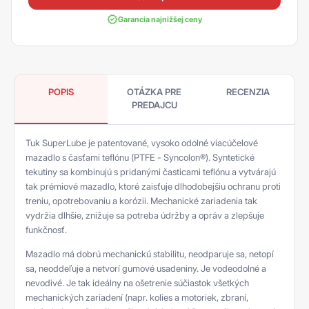
Garancia najnižšej ceny
POPIS
OTÁZKA PRE
RECENZIA
PREDAJCU
Tuk SuperLube je patentované, vysoko odolné viacúčelové
mazadlo s časťami teflónu (PTFE - Syncolon®). Syntetické
tekutiny sa kombinujú s pridanými časticami teflónu a vytvárajú
tak prémiové mazadlo, ktoré zaisťuje dlhodobejšiu ochranu proti
treniu, opotrebovaniu a korózii. Mechanické zariadenia tak
vydržia dlhšie, znižuje sa potreba údržby a opráv a zlepšuje
funkčnosť.
Mazadlo má dobrú mechanickú stabilitu, neodparuje sa, netopí
sa, neoddeľuje a netvorí gumové usadeniny. Je vodeodolné a
nevodivé. Je tak ideálny na ošetrenie súčiastok všetkých
mechanických zariadení (napr. kolies a motoriek, zbraní,