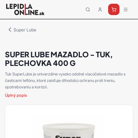
Priemyselné
lepidlá
a
Super Lube
tmely
Loctite
SUPER LUBE MAZADLO - TUK,
PLECHOVKA 400 G
Tuk SuperLube je univerzálne vysoko odolné viacúčelové mazadlo s
časticami teflónu, ktoré zaisťuje dlhodobú ochranu proti treniu,
opotrebovaniu a korózii.
Úplný popis