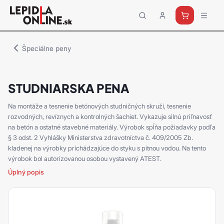
Priemyselné
lepidlá
a
Špeciálne peny
tmely
Loctite
STUDNIARSKA PENA
Na montáže a tesnenie betónových studničných skruží, tesnenie
rozvodných, revíznych a kontrolných šachiet. Vykazuje silnú priľnavosť
na betón a ostatné stavebné materiály. Výrobok spĺňa požiadavky podľa
§ 3 odst. 2 Vyhlášky Ministerstva zdravotníctva č. 409/2005 Zb.
kladenej na výrobky prichádzajúce do styku s pitnou vodou. Na tento
výrobok bol autorizovanou osobou vystavený ATEST.
Úplný popis