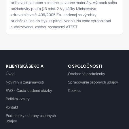
priľnavosť na betón a ostatné stavebné materiály. Výrobok spĺňa
požiadavky podľa § 3 odst. 2 Vyhlášky Ministerstva
zdravotníctva č. 409/2005 Zb. kladenej na výrobky
prichádzajúce do styku s pitnou vodou. Na tento výrobok bol
autorizovanou osobou vystavený ATEST.
KLIENTSKÁ SEKCIA
O SPOLOČNOSTI
Úvod
Obchodné podmienky
Novinky a zaujímavosti
Spracovanie osobných údajov
FAQ - Často kladené otázky
Cookies
Politika kvality
Kontakt
Podmienky ochrany osobných
údajov