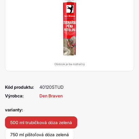
Obrázok je iba ilustračný
Kód produktu:
40120STUD
Výrobca:
Den Braven
varianty:
500 ml trubičková dóza zelená
750 ml pištoľová dóza zelená