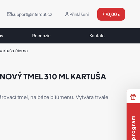
support@intercut.cz
Přihlášení
0,00
€
ov
Recenzie
Kontakt
kartuša čierna
NOVÝ TMEL 310 ML KARTUŠA
rovací tmel, na báze bitúmenu. Vytvára trvale