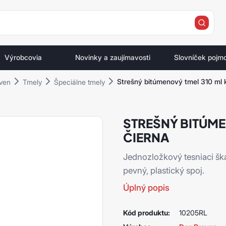
e
Výrobcovia
Novinky a zaujímavosti
Slovníček pojm
Strešný bitúmenový tmel 310 ml 
ven
Tmely
Špeciálne tmely
STREŠNÝ BITÚME
ČIERNA
Jednozložkový tesniaci šká
pevný, plastický spoj.
Úplný popis
Kód produktu:
10205RL