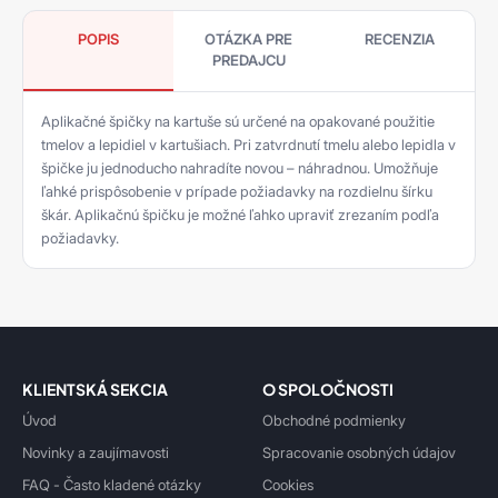
POPIS
OTÁZKA PRE
RECENZIA
PREDAJCU
Aplikačné špičky na kartuše sú určené na opakované použitie
tmelov a lepidiel v kartušiach. Pri zatvrdnutí tmelu alebo lepidla v
špičke ju jednoducho nahradíte novou – náhradnou. Umožňuje
ľahké prispôsobenie v prípade požiadavky na rozdielnu šírku
škár. Aplikačnú špičku je možné ľahko upraviť zrezaním podľa
požiadavky.
KLIENTSKÁ SEKCIA
O SPOLOČNOSTI
Úvod
Obchodné podmienky
Novinky a zaujímavosti
Spracovanie osobných údajov
FAQ - Často kladené otázky
Cookies