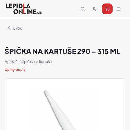
Priemyselné
lepidlá
a
Úvod
tmely
Loctite
ŠPIČKA NA KARTUŠE 290 - 315 ML
Aplikačné špičky na kartuše
Úplný popis