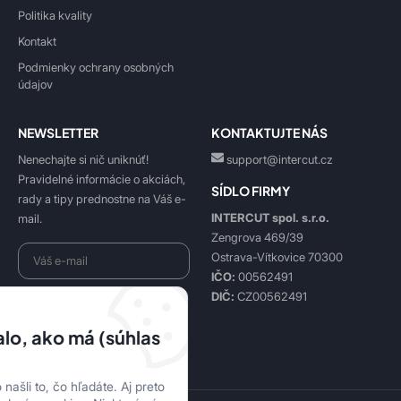
Politika kvality
Kontakt
Podmienky ochrany osobných
údajov
NEWSLETTER
KONTAKTUJTE NÁS
Nenechajte si nič uniknúť!
support@intercut.cz
Pravidelné informácie o akciách,
SÍDLO FIRMY
rady a tipy prednostne na Váš e-
INTERCUT spol. s.r.o.
mail.
Zengrova 469/39
Ostrava-Vítkovice 70300
IČO:
00562491
DIČ:
CZ00562491
Beriem na vedomie
spracovanie osobných údajov
.
lo, ako má (súhlas
Prihlásiť sa k odberu
našli to, čo hľadáte. Aj preto