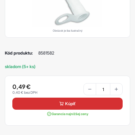
Obrázok je iba ilustračný
Kód produktu:
8581582
skladom (5+ ks)
0,49
€
0,40
€
kúpiť
Garancia najnižšej ceny