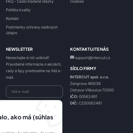
FAQ - Často kladené otázky
Cookies
Politika kvality
Kontakt
Podmienky ochrany osobných
údajov
NEWSLETTER
KONTAKTUJTE NÁS
Nenechajte si nič uniknúť!
support@intercut.cz
Pravidelné informácie o akciách,
SÍDLO FIRMY
rady a tipy prednostne na Váš e-
INTERCUT spol. s.r.o.
mail.
Zengrova 469/39
Ostrava-Vítkovice 70300
IČO:
00562491
DIČ:
CZ00562491
Beriem na vedomie
spracovanie osobných údajov
.
lo, ako má (súhlas
Prihlásiť sa k odberu