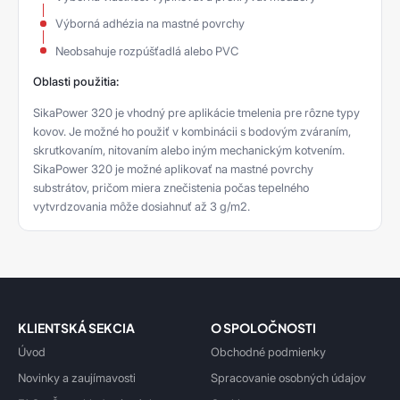
Výborná adhézia na mastné povrchy
Neobsahuje rozpúšťadlá alebo PVC
Oblasti použitia:
SikaPower 320 je vhodný pre aplikácie tmelenia pre rôzne typy
kovov. Je možné ho použiť v kombinácii s bodovým zváraním,
skrutkovaním, nitovaním alebo iným mechanickým kotvením.
SikaPower 320 je možné aplikovať na mastné povrchy
substrátov, pričom miera znečistenia počas tepelného
vytvrdzovania môže dosiahnuť až 3 g/m2.
KLIENTSKÁ SEKCIA
O SPOLOČNOSTI
Úvod
Obchodné podmienky
Novinky a zaujímavosti
Spracovanie osobných údajov