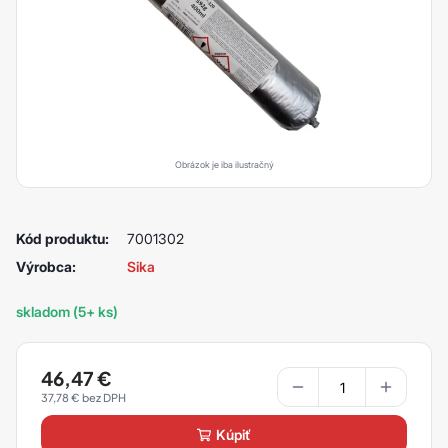
Obrázok je iba ilustračný
Kód produktu:
7001302
Výrobca:
Sika
skladom (5+ ks)
46,47
€
37,78
€
kúpiť