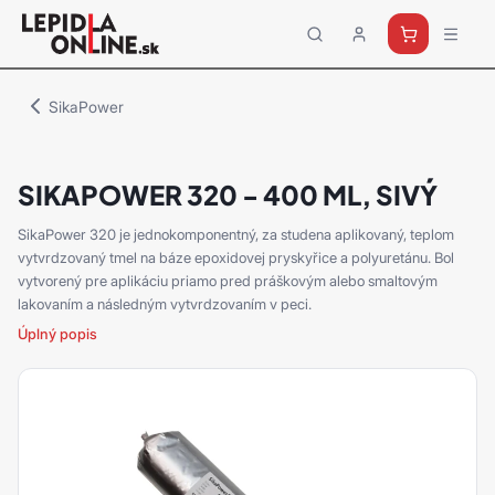
Priemyselné
lepidlá
a
SikaPower
tmely
Loctite
SIKAPOWER 320 - 400 ML, SIVÝ
SikaPower 320 je jednokomponentný, za studena aplikovaný, teplom
vytvrdzovaný tmel na báze epoxidovej pryskyřice a polyuretánu. Bol
vytvorený pre aplikáciu priamo pred práškovým alebo smaltovým
lakovaním a následným vytvrdzovaním v peci.
Úplný popis