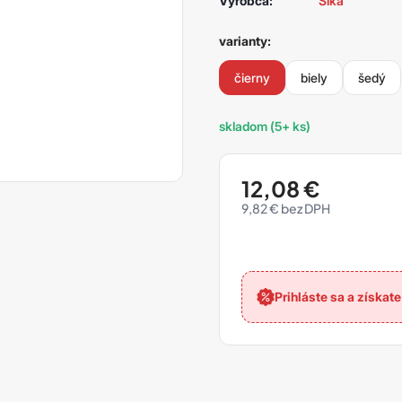
Výrobca:
Sika
varianty:
čierny
biely
šedý
skladom (5+ ks)
12,08
€
9,82
€
Prihláste sa a získat