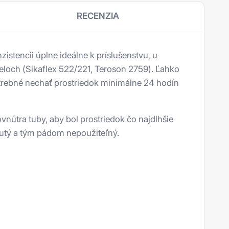
RECENZIA
zistencii úplne ideálne k príslušenstvu, u
loch (Sikaflex 522/221, Teroson 2759). Ľahko
otrebné nechať prostriedok minimálne 24 hodín
nútra tuby, aby bol prostriedok čo najdlhšie
nutý a tým pádom nepoužiteľný.