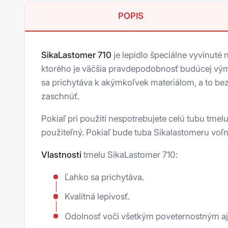
Ms polyméry
Nízkoexpanzné peny
Mazivá
Disperzné hydroizolácie
Impregnácia
Pásky
SikaPower
POPIS
UV lepidlá
Zimné peny
Spreje
Doplnky pre hydroizolácie
Ostatné
Pásky lepiace a tesniace
Penetrácia
SikaSil
Zmesi proti oderu
Značkovače, farby, laky
Prísady
Pásky maskovacie
Sypké zmesi
SikaTack
SikaLastomer 710
je lepidlo špeciálne vyvinuté 
Mazivá proti zadretiu
Pásky okenné - 3D systém
Fasády a omietky
Aplikační pistole
Sika Aktivator
ktorého je väčšia pravdepodobnosť budúcej vým
sa prichytáva k akýmkoľvek materiálom, a to be
Oleje a suché filmy
Pásky pre sadrokartón
Opravné stěrky a betony
Ostatné
Sika Cleaner
zaschnúť.
Tuky
Pásky strešné
Škárovacie hmoty
Bazénová chémia
Sika Primer
Pokiaľ pri použití nespotrebujete celú tubu tme
Úprava povrchu
Pásky výstražné a bariérové
Čisticí prostředky
Sika Remover
použiteľný. Pokiaľ bude tuba Sikalastomeru vo
Dekalin
Príslušenstvo
Duvilax
Vlastnosti
tmelu SikaLastomer 710:
Klüber
Ľahko sa prichytáva.
Ceresit
Kvalitná lepivosť.
Pattex
Odolnosť voči všetkým poveternostným a