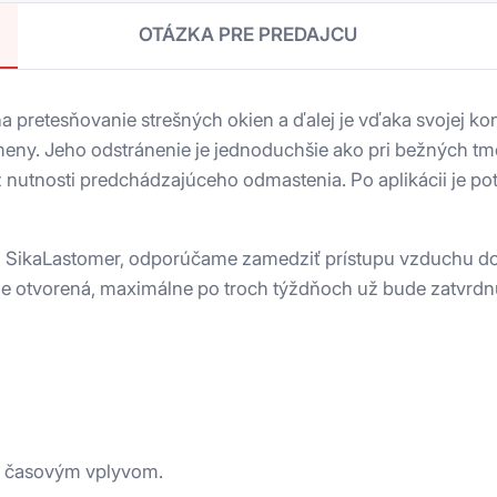
OTÁZKA PRE PREDAJCU
na pretesňovanie strešných okien a ďalej je vďaka svojej kon
eny. Jeho odstránenie je jednoduchšie ako pri bežných tme
z nutnosti predchádzajúceho odmastenia. Po aplikácii je p
lu SikaLastomer, odporúčame zamedziť prístupu vzduchu dov
ľne otvorená, maximálne po troch týždňoch už bude zatvrd
j časovým vplyvom.