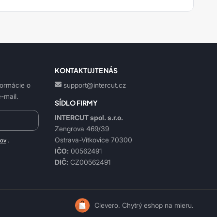
KONTAKTUJTE NÁS
formácie o
support@intercut.cz
-mail.
SÍDLO FIRMY
INTERCUT spol. s.r.o.
Zengrova 469/39
Ostrava-Vítkovice 70300
jov
.
IČO:
00562491
DIČ:
CZ00562491
Clevero.
Chytrý eshop na mieru.