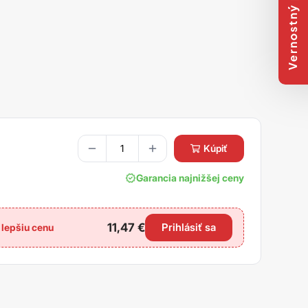
Vernostný program
kúpiť
Garancia najnižšej ceny
11,47
€
Prihlásiť sa
e lepšiu cenu