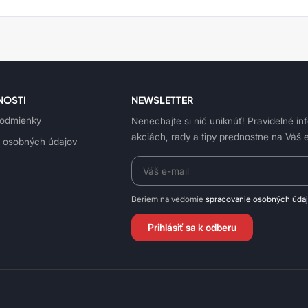
NOSTI
NEWSLETTER
odmienky
Nenechajte si nič uniknúť! Pravidelné in
akciách, rady a tipy prednostne na Váš e
 osobných údajov
Beriem na vedomie
spracovanie osobných úda
Prihlásiť sa k odberu