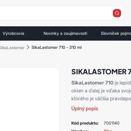
e
Výrobcovia
Novinky a zaujímavosti
Slovníček pojm
SikaLastomer 710 - 310 ml
SikaLastomer
SIKALASTOMER 71
SikaLastomer 710
je lepi
okien a ďalej je vďaka svoj
ktorého je väčšia pravde
Úplný popis
Kód produktu:
7001140