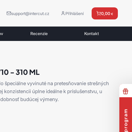
support@intercut.cz
Přihlášení
0,00
€
ov
Recenzie
Kontakt
0 - 310 ML
dlo špeciálne vyvinuté na pretesňovanie strešných
ej konzistencii úplne ideálne k príslušenstvu, u
podobnosť budúcej výmeny.