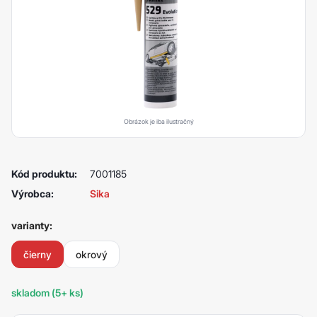
Obrázok je iba ilustračný
Kód produktu:
7001185
Výrobca:
Sika
varianty:
čierny
okrový
skladom (5+ ks)