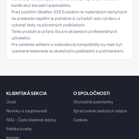
konštrukcii karosérií automobilov.
Pred použitím Sikaflex-529 Evolution na materiáloch náchylných
na praskanie napätím je potrebné si vyžiadať radu výrobcu a
vykonať testy na pôvodných podkladoch.
Tento produkt je určený iba pre skúsených profesionálnych
užívateľov.
Pre zaistenie adhézie a materiálovej kompatibility by malo byť
vykonané testovanie so skutočnými podkladmi a podmienkami.
KLIENTSKÁ SEKCIA
O SPOLOČNOSTI
Úvod
Obchodné podmienky
Novinky a zaujímavosti
Spracovanie osobných údajov
FAQ - Často kladené otázky
Cookies
Politika kvality
Kontakt