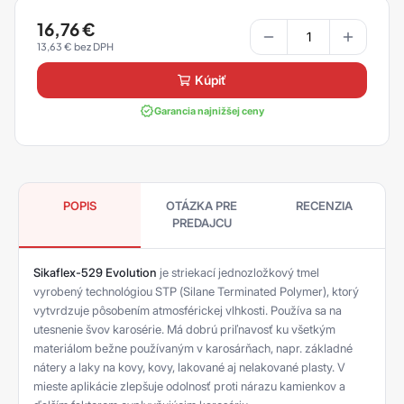
16,76
€
13,63
€
kúpiť
Garancia najnižšej ceny
POPIS
OTÁZKA PRE
RECENZIA
PREDAJCU
Sikaflex-529 Evolution
je striekací jednozložkový tmel
vyrobený technológiou STP (Silane Terminated Polymer), ktorý
vytvrdzuje pôsobením atmosférickej vlhkosti. Používa sa na
utesnenie švov karosérie. Má dobrú priľnavosť ku všetkým
materiálom bežne používaným v karosárňach, napr. základné
nátery a laky na kovy, kovy, lakované aj nelakované plasty. V
mieste aplikácie zlepšuje odolnosť proti nárazu kamienkov a