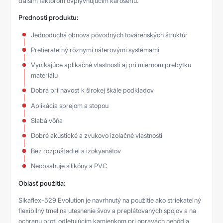
ďalším faktorom ovplyvňujúcim karosériu.
Prednosti produktu:
Jednoduchá obnova pôvodných továrenských štruktúr
Pretierateľný rôznymi náterovými systémami
Vynikajúce aplikačné vlastnosti aj pri miernom prebytku
materiálu
Dobrá priľnavosť k širokej škále podkladov
Aplikácia sprejom a stopou
Slabá vôňa
Dobré akustické a zvukovo izolačné vlastnosti
Bez rozpúšťadiel a izokyanátov
Neobsahuje silikóny a PVC
Oblasť použitia:
Sikaflex-529 Evolution je navrhnutý na použitie ako striekateľný
flexibilný tmel na utesnenie švov a preplátovaných spojov a na
ochranu proti odletujúcim kamienkom pri opravách nehôd a