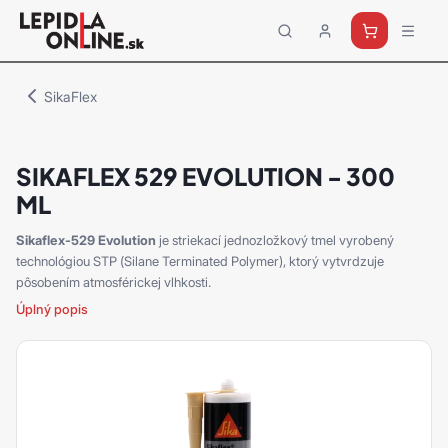
Priemyselné
lepidlá
a
SikaFlex
tmely
Loctite
SIKAFLEX 529 EVOLUTION - 300
ML
Sikaflex-529 Evolution
je striekací jednozložkový tmel vyrobený
technológiou STP (Silane Terminated Polymer), ktorý vytvrdzuje
pôsobením atmosférickej vlhkosti.
Úplný popis