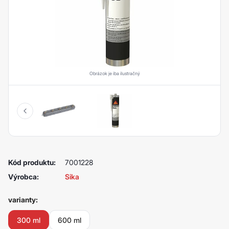
Obrázok je iba ilustračný
Kód produktu:
7001228
Výrobca:
Sika
varianty:
300 ml
600 ml