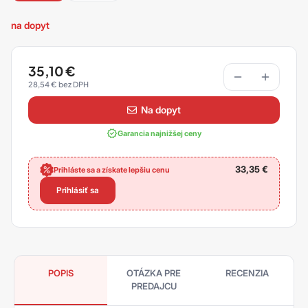
na dopyt
35,10
€
28,54
€
na dopyt
Garancia najnižšej ceny
33,35
€
Prihláste sa a získate lepšiu cenu
Prihlásiť sa
POPIS
OTÁZKA PRE
RECENZIA
PREDAJCU