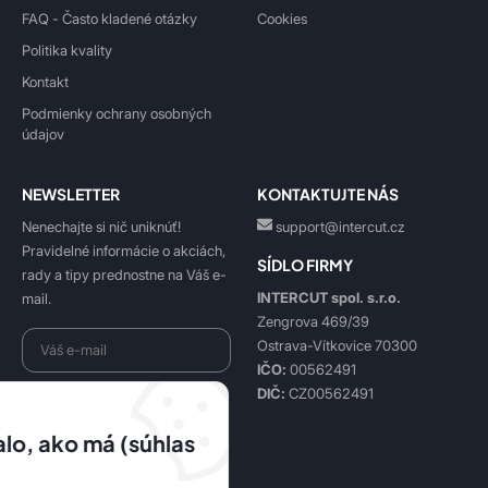
FAQ - Často kladené otázky
Cookies
Politika kvality
Kontakt
Podmienky ochrany osobných
údajov
NEWSLETTER
KONTAKTUJTE NÁS
Nenechajte si nič uniknúť!
support@intercut.cz
Pravidelné informácie o akciách,
SÍDLO FIRMY
rady a tipy prednostne na Váš e-
INTERCUT spol. s.r.o.
mail.
Zengrova 469/39
Ostrava-Vítkovice 70300
IČO:
00562491
DIČ:
CZ00562491
Beriem na vedomie
spracovanie osobných údajov
.
lo, ako má (súhlas
Prihlásiť sa k odberu