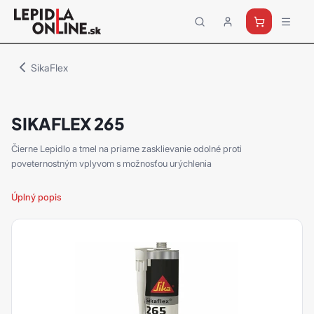
Priemyselné
lepidlá
a
SikaFlex
tmely
Loctite
SIKAFLEX 265
Čierne Lepidlo a tmel na priame zasklievanie odolné proti
poveternostným vplyvom s možnosťou urýchlenia
Úplný popis