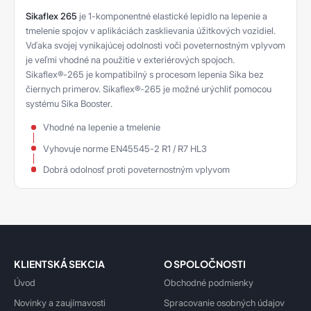
Sikaflex 265
je 1-komponentné elastické lepidlo na lepenie a
tmelenie spojov v aplikáciách zasklievania úžitkových vozidiel.
Vďaka svojej vynikajúcej odolnosti voči poveternostným vplyvom
je veľmi vhodné na použitie v exteriérových spojoch.
Sikaflex®-265 je kompatibilný s procesom lepenia Sika bez
čiernych primerov. Sikaflex®-265 je možné urýchliť pomocou
systému Sika Booster.
Vhodné na lepenie a tmelenie
Vyhovuje norme EN45545-2 R1 / R7 HL3
Dobrá odolnosť proti poveternostným vplyvom
KLIENTSKÁ SEKCIA
O SPOLOČNOSTI
Úvod
Obchodné podmienky
Novinky a zaujímavosti
Spracovanie osobných údajov