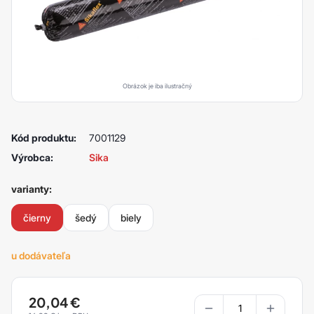
Obrázok je iba ilustračný
Kód produktu:
7001129
Výrobca:
Sika
varianty:
čierny
šedý
biely
u dodávateľa
20,04
€