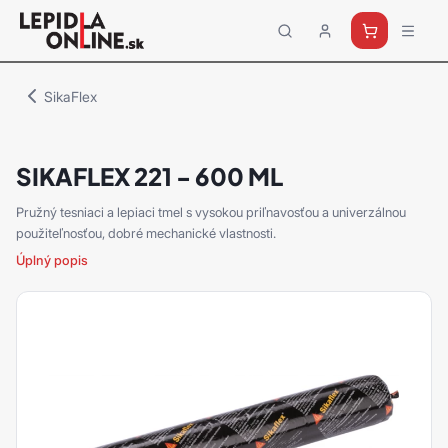
Priemyselné
lepidlá
a
SikaFlex
tmely
Loctite
SIKAFLEX 221 - 600 ML
Pružný tesniaci a lepiaci tmel s vysokou priľnavosťou a univerzálnou
použiteľnosťou, dobré mechanické vlastnosti.
Úplný popis