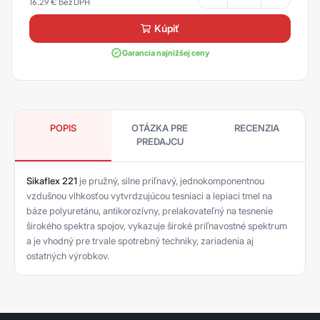
16,29
€
kúpiť
Garancia najnižšej ceny
POPIS
OTÁZKA PRE
RECENZIA
PREDAJCU
Sikaflex 221
je pružný, silne priľnavý, jednokomponentnou
vzdušnou vlhkosťou vytvrdzujúcou tesniaci a lepiaci tmel na
báze polyuretánu, antikorozívny, prelakovateľný na tesnenie
širokého spektra spojov, vykazuje široké priľnavostné spektrum
a je vhodný pre trvale spotrebný techniky, zariadenia aj
ostatných výrobkov.