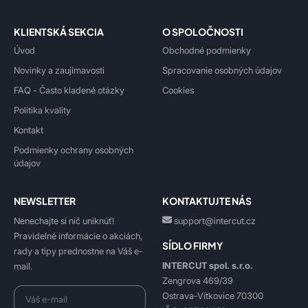
KLIENTSKÁ SEKCIA
O SPOLOČNOSTI
Úvod
Obchodné podmienky
Novinky a zaujímavosti
Spracovanie osobných údajov
FAQ - Často kladené otázky
Cookies
Politika kvality
Kontakt
Podmienky ochrany osobných
údajov
NEWSLETTER
KONTAKTUJTE NÁS
Nenechajte si nič uniknúť!
support@intercut.cz
Pravidelné informácie o akciách,
SÍDLO FIRMY
rady a tipy prednostne na Váš e-
INTERCUT spol. s.r.o.
mail.
Zengrova 469/39
Ostrava-Vítkovice 70300