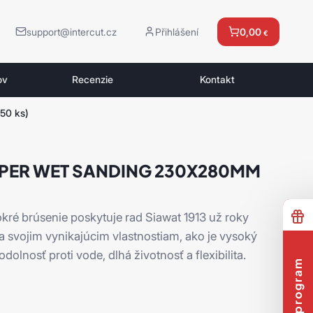
support@intercut.cz
Přihlášení
0,00
€
ov
Recenzie
Kontakt
50 ks)
PER WET SANDING 230X280MM
kré brúsenie poskytuje rad Siawat 1913 už roky
 svojim vynikajúcim vlastnostiam, ako je vysoký
olnosť proti vode, dlhá životnosť a flexibilita.