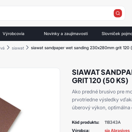
e
Výrobcovia
Novinky a zaujímavosti
Slovníček pojm
siawat sandpaper wet sanding 230x280mm grit 120 (
ivá
siawat
SIAWAT SANDPA
GRIT 120 (50 KS)
Ako predné brusivo pre mo
prvotriedne výsledky vďaka
úberový výkon, optimálna od
Kód produktu:
118343A
Výrobca:
sia Abrasives