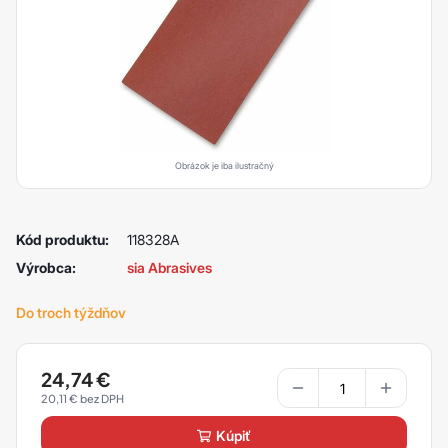
Obrázok je iba ilustračný
Kód produktu:
118328A
Výrobca:
sia Abrasives
Do troch týždňov
24,74
€
20,11
€
kúpiť