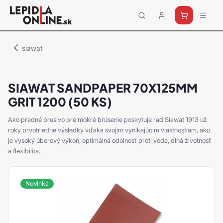
Priemyselné
lepidlá
a
siawat
tmely
Loctite
SIAWAT SANDPAPER 70X125MM
GRIT 1200 (50 KS)
Ako predné brusivo pre mokré brúsenie poskytuje rad Siawat 1913 už
roky prvotriedne výsledky vďaka svojim vynikajúcim vlastnostiam, ako
je vysoký úberový výkon, optimálna odolnosť proti vode, dlhá životnosť
a flexibilita.
Novinka