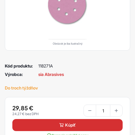
Obrázok je iba ilustračný
Kód produktu:
118271A
Výrobca:
sia Abrasives
Do troch týždňov
29,85
€
24,27
€
kúpiť