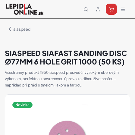
Priemyselné
lepidlá
a
siaspeed
tmely
Loctite
SIASPEED SIAFAST SANDING DISC
Ø77MM 6 HOLE GRIT 1000 (50 KS)
Všestranný produkt 1950 siaspeed presvedčí vysokým úberovým
výkonom, perfektnou povrchovou úpravou a dlhou životnosťou –
napríklad pri práci s tmelom, lakom a farbou.
Novinka