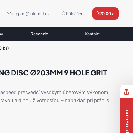
support@intercut.cz
Přihlášení
0,00
€
ov
Recenzie
Kontakt
0 ks)
NG DISC Ø203MM 9 HOLE GRIT
siaspeed presvedčí vysokým úberovým výkonom,
vou a dlhou životnosťou – napríklad pri práci s