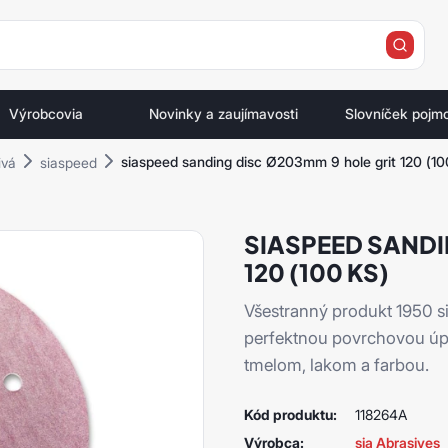
e
Výrobcovia
Novinky a zaujímavosti
Slovníček pojm
siaspeed sanding disc Ø203mm 9 hole grit 120 (10
ivá
siaspeed
SIASPEED SANDI
120 (100 KS)
Všestranný produkt 1950 
perfektnou povrchovou úpra
tmelom, lakom a farbou.
Kód produktu:
118264A
Výrobca:
sia Abrasives