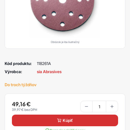
Obrázok je iba ilustračný
Kód produktu:
118261A
Výrobca:
sia Abrasives
Do troch týždňov
49,16
€
39,97
€
kúpiť