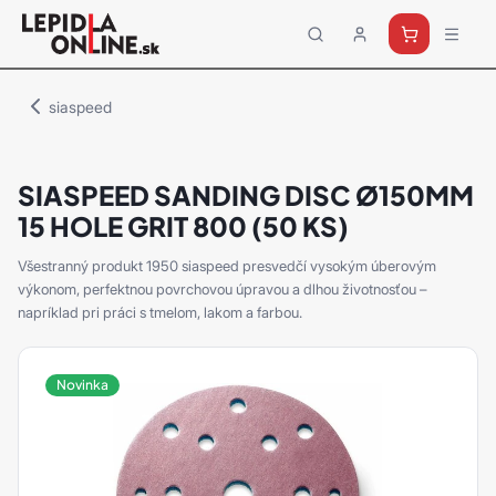
Priemyselné
lepidlá
a
siaspeed
tmely
Loctite
SIASPEED SANDING DISC Ø150MM
15 HOLE GRIT 800 (50 KS)
Všestranný produkt 1950 siaspeed presvedčí vysokým úberovým
výkonom, perfektnou povrchovou úpravou a dlhou životnosťou –
napríklad pri práci s tmelom, lakom a farbou.
Novinka