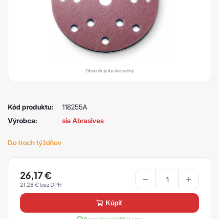
Obrázok je iba ilustračný
Kód produktu:
118255A
Výrobca:
sia Abrasives
Do troch týždňov
26,17
€
21,28
€
kúpiť