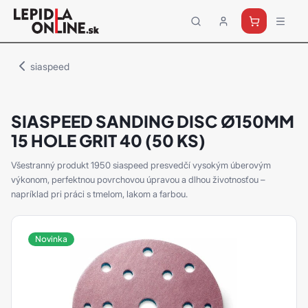
Priemyselné
lepidlá
a
siaspeed
tmely
Loctite
SIASPEED SANDING DISC Ø150MM
15 HOLE GRIT 40 (50 KS)
Všestranný produkt 1950 siaspeed presvedčí vysokým úberovým
výkonom, perfektnou povrchovou úpravou a dlhou životnosťou –
napríklad pri práci s tmelom, lakom a farbou.
Novinka