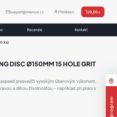
support@intercut.cz
Přihlášení
0,00
€
ov
Recenzie
Kontakt
50 ks)
NG DISC Ø150MM 15 HOLE GRIT
siaspeed presvedčí vysokým úberovým výkonom,
vou a dlhou životnosťou – napríklad pri práci s