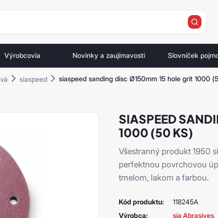
e
Výrobcovia
Novinky a zaujímavosti
Slovníček pojm
siaspeed sanding disc Ø150mm 15 hole grit 1000 (
ivá
siaspeed
SIASPEED SANDI
1000 (50 KS)
Všestranný produkt 1950 
perfektnou povrchovou úpra
tmelom, lakom a farbou.
Kód produktu:
118245A
Výrobca:
sia Abrasives