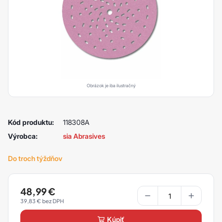
Obrázok je iba ilustračný
Kód produktu:
118308A
Výrobca:
sia Abrasives
Do troch týždňov
48,99
€
39,83
€
kúpiť