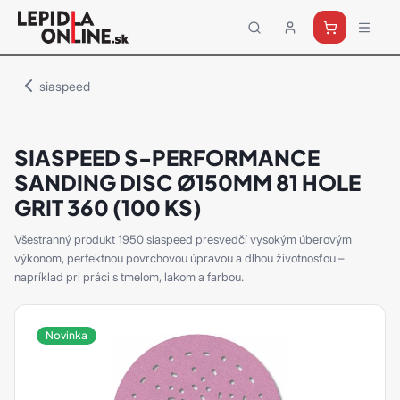
Priemyselné
lepidlá
a
siaspeed
tmely
Loctite
SIASPEED S-PERFORMANCE
SANDING DISC Ø150MM 81 HOLE
GRIT 360 (100 KS)
Všestranný produkt 1950 siaspeed presvedčí vysokým úberovým
výkonom, perfektnou povrchovou úpravou a dlhou životnosťou –
napríklad pri práci s tmelom, lakom a farbou.
Novinka