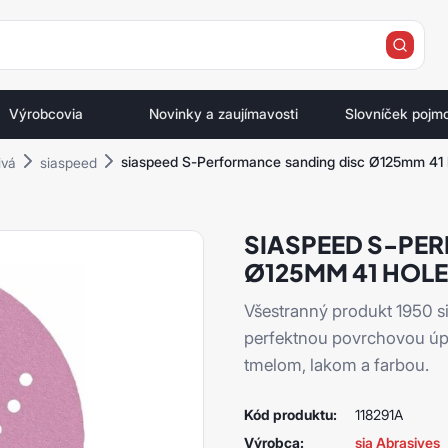
e
Výrobcovia
Novinky a zaujímavosti
Slovníček pojm
siaspeed S-Performance sanding disc Ø125mm 41 ho
ivá
siaspeed
SIASPEED S-PE
Ø125MM 41 HOLE 
Všestranný produkt 1950 
perfektnou povrchovou úpra
tmelom, lakom a farbou.
Kód produktu:
118291A
Výrobca:
sia Abrasives