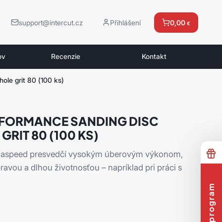
support@intercut.cz
Přihlášení
0,00
€
ov
Recenzie
Kontakt
le grit 80 (100 ks)
RFORMANCE SANDING DISC
GRIT 80 (100 KS)
siaspeed presvedčí vysokým úberovým výkonom,
vou a dlhou životnosťou – napríklad pri práci s