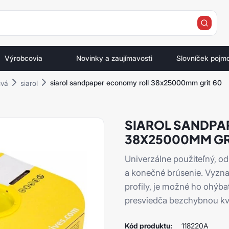
e
Výrobcovia
Novinky a zaujímavosti
Slovníček pojm
siarol sandpaper economy roll 38x25000mm grit 60
ivá
siarol
SIAROL SANDPA
38X25000MM GR
Univerzálne použiteľný, od
a konečné brúsenie. Vyznač
profily, je možné ho ohýb
presviedča bezchybnou kv
Kód produktu:
118220A