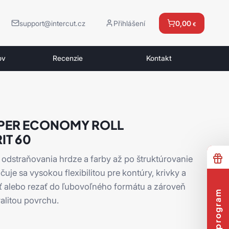
support@intercut.cz
Přihlášení
0,00
€
ov
Recenzie
Kontakt
PER ECONOMY ROLL
IT 60
 odstraňovania hrdze a farby až po štruktúrovanie
uje sa vysokou flexibilitou pre kontúry, krivky a
ať alebo rezať do ľubovoľného formátu a zároveň
alitou povrchu.