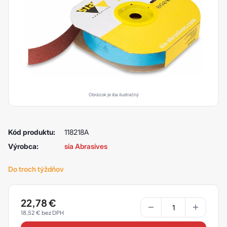
Obrázok je iba ilustračný
Kód produktu:
118218A
Výrobca:
sia Abrasives
Do troch týždňov
22,78
€
18,52
€