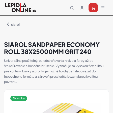
Priemyselné
lepidlá
a
siarol
tmely
Loctite
SIAROL SANDPAPER ECONOMY
ROLL 38X25000MM GRIT 240
Univerzálne použiteľný, od odstraňovania hrdze a farby až po
štruktúrovanie a konečné brúsenie. Vyznačuje sa vysokou flexibilitou
pre kontúry, krivky a profily, je možné ho ohýbať alebo rezať do
ľubovoľného formátu a zároveň presviedča bezchybnou kvalitou
povrchu.
Novinka