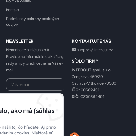
Politika kvality
Kontakt
Podmienky ochrany osobných
údajov
NEWSLETTER
KONTAKTUJTE NÁS
Nenechajte si nič uniknúť!
support@intercut.cz
Pravidelné informácie o akciách,
SÍDLO FIRMY
rady a tipy prednostne na Váš e-
INTERCUT spol. s.r.o.
mail.
Zengrova 469/39
Ostrava-Vítkovice 70300
IČO:
00562491
DIČ:
CZ00562491
Beriem na vedomie
spracovanie osobných údajov
.
lo, ako má (súhlas
Prihlásiť sa k odberu
našli to, čo hľadáte. Aj preto
adaním cookies. Niektoré sú