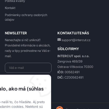
Politika kvality
Kontakt
Podmienky ochrany osobných
údajov
NEWSLETTER
KONTAKTUJTE NÁS
Nenechajte si nič uniknúť!
support@intercut.cz
Pravidelné informácie o akciách,
SÍDLO FIRMY
rady a tipy prednostne na Váš e-
INTERCUT spol. s.r.o.
mail.
Zengrova 469/39
Ostrava-Vítkovice 70300
IČO:
00562491
DIČ:
CZ00562491
Beriem na vedomie
spracovanie osobných údajov
.
lo, ako má (súhlas
Prihlásiť sa k odberu
našli to, čo hľadáte. Aj preto
adaním cookies. Niektoré sú