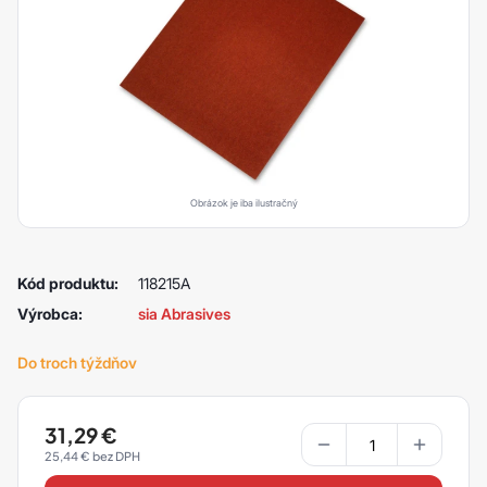
Obrázok je iba ilustračný
Kód produktu:
118215A
Výrobca:
sia Abrasives
Do troch týždňov
31,29
€
25,44
€