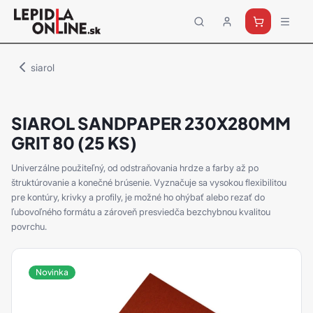
Priemyselné
lepidlá
a
siarol
tmely
Loctite
SIAROL SANDPAPER 230X280MM
GRIT 80 (25 KS)
Univerzálne použiteľný, od odstraňovania hrdze a farby až po
štruktúrovanie a konečné brúsenie. Vyznačuje sa vysokou flexibilitou
pre kontúry, krivky a profily, je možné ho ohýbať alebo rezať do
ľubovoľného formátu a zároveň presviedča bezchybnou kvalitou
povrchu.
Novinka