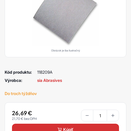
Obrázok je iba ilustračný
Kód produktu:
118209A
Výrobca:
sia Abrasives
Do troch týždňov
26,69
€
21,70
€
kúpiť