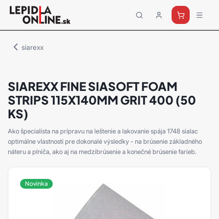
Priemyselné
lepidlá
a
siarexx
tmely
Loctite
SIAREXX FINE SIASOFT FOAM
STRIPS 115X140MM GRIT 400 (50
KS)
Ako špecialista na prípravu na leštenie a lakovanie spája 1748 sialac
optimálne vlastnosti pre dokonalé výsledky - na brúsenie základného
náteru a plniča, ako aj na medzibrúsenie a konečné brúsenie farieb.
Novinka