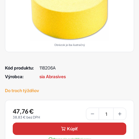
Obrázok je iba ilustračný
Kód produktu:
118206A
Výrobca:
sia Abrasives
Do troch týždňov
47,76
€
38,83
€
kúpiť