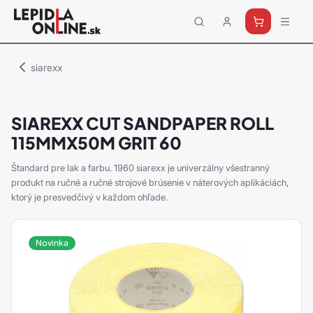
Priemyselné
lepidlá
a
siarexx
tmely
Loctite
SIAREXX CUT SANDPAPER ROLL
115MMX50M GRIT 60
Štandard pre lak a farbu. 1960 siarexx je univerzálny všestranný
produkt na ručné a ručné strojové brúsenie v náterových aplikáciách,
ktorý je presvedčivý v každom ohľade.
Novinka