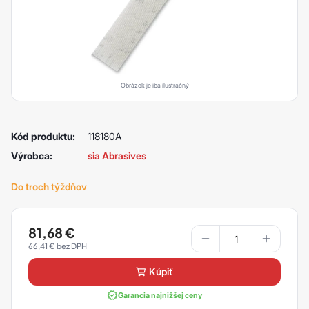
Obrázok je iba ilustračný
Kód produktu:
118180A
Výrobca:
sia Abrasives
Do troch týždňov
81,68
€
66,41
€
kúpiť
Garancia najnižšej ceny