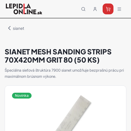
Priemyselné
lepidlá
a
sianet
tmely
Loctite
SIANET MESH SANDING STRIPS
70X420MM GRIT 80 (50 KS)
Špeciálna sieťová štruktúra 7900 sianet umožňuje bezprašnú prácu pri
maximálnom brúsnom výkone.
Novinka