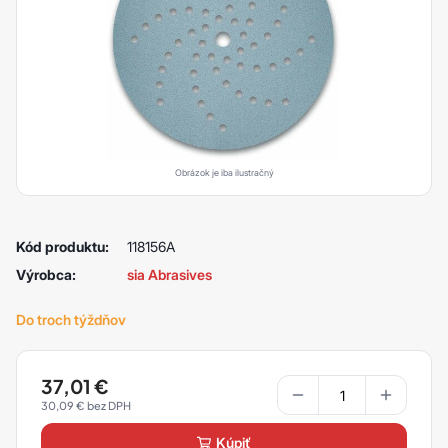
Obrázok je iba ilustračný
Kód produktu:
118156A
Výrobca:
sia Abrasives
Do troch týždňov
37,01
€
30,09
€
kúpiť