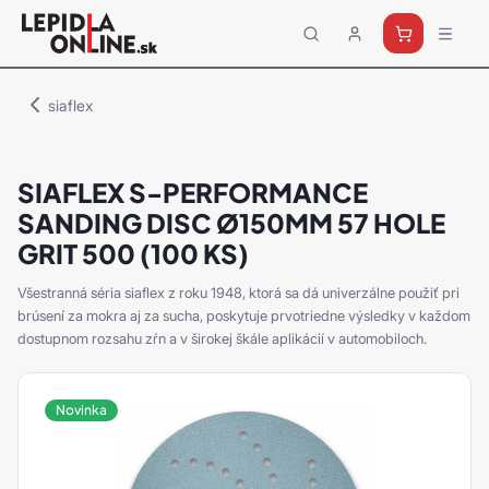
Priemyselné
lepidlá
a
siaflex
tmely
Loctite
SIAFLEX S-PERFORMANCE
SANDING DISC Ø150MM 57 HOLE
GRIT 500 (100 KS)
Všestranná séria siaflex z roku 1948, ktorá sa dá univerzálne použiť pri
brúsení za mokra aj za sucha, poskytuje prvotriedne výsledky v každom
dostupnom rozsahu zŕn a v širokej škále aplikácií v automobiloch.
Novinka