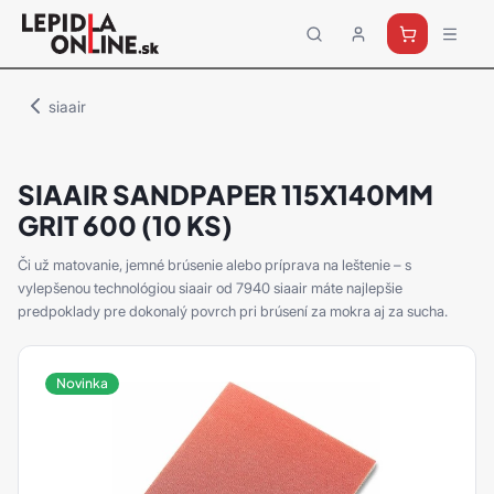
Priemyselné
lepidlá
a
siaair
tmely
Loctite
SIAAIR SANDPAPER 115X140MM
GRIT 600 (10 KS)
Či už matovanie, jemné brúsenie alebo príprava na leštenie – s
vylepšenou technológiou siaair od 7940 siaair máte najlepšie
predpoklady pre dokonalý povrch pri brúsení za mokra aj za sucha.
Novinka