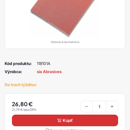
Obrázok je iba ilustračný
Kód produktu:
118101A
Výrobca:
sia Abrasives
Do troch týždňov
26,80
€
21,79
€
kúpiť