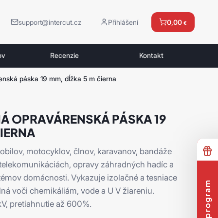
support@intercut.cz
Přihlášení
0,00
€
ov
Recenzie
Kontakt
enská páska 19 mm, dĺžka 5 m čierna
Á OPRAVÁRENSKÁ PÁSKA 19
ČIERNA
obilov, motocyklov, člnov, karavanov, bandáže
a telekomunikáciách, opravy záhradných hadíc a
émov domácnosti. Vykazuje izolačné a tesniace
dolná voči chemikáliám, vode a U V žiareniu.
kV, pretiahnutie až 600%.