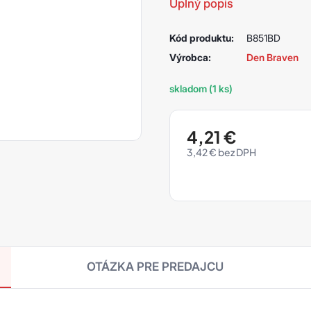
Úplný popis
Kód produktu:
B851BD
Výrobca:
Den Braven
skladom (1 ks)
4,21
€
3,42
€
OTÁZKA PRE PREDAJCU