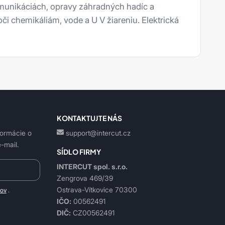
omunikáciách, opravy záhradných hadíc a
či chemikáliám, vode a U V žiareniu. Elektrická
KONTAKTUJTE NÁS
formácie o
support@intercut.cz
-mail.
SÍDLO FIRMY
INTERCUT spol. s.r.o.
Zengrova 469/39
Ostrava-Vítkovice 70300
jov
.
IČO:
00562491
DIČ:
CZ00562491