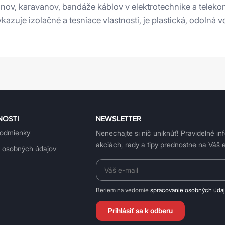
lnov, karavanov, bandáže káblov v elektrotechnike a telek
je izolačné a tesniace vlastnosti, je plastická, odolná vo
NOSTI
NEWSLETTER
odmienky
Nenechajte si nič uniknúť! Pravidelné in
akciách, rady a tipy prednostne na Váš e
 osobných údajov
Beriem na vedomie
spracovanie osobných úda
Prihlásiť sa k odberu