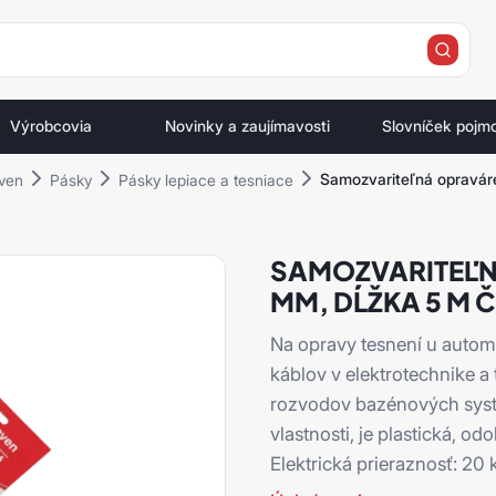
e
Výrobcovia
Novinky a zaujímavosti
Slovníček pojm
Samozvariteľná opravár
ven
Pásky
Pásky lepiace a tesniace
SAMOZVARITEĽN
MM, DĹŽKA 5 M 
Na opravy tesnení u autom
káblov v elektrotechnike 
rozvodov bazénových syst
vlastnosti, je plastická, o
Elektrická prieraznosť: 20 