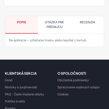
POPIS
OTÁZKA PRE
RECENZIA
PREDAJCU
Na aplikácie – vytláčanie tmelov alebo lepidiel z kartuší.
KLIENTSKÁ SEKCIA
O SPOLOČNOSTI
Úvod
Obchodné podmienky
Novinky a zaujímavosti
Spracovanie osobných údajov
FAQ - Často kladené otázky
Cookies
Politika kvality
Kontakt