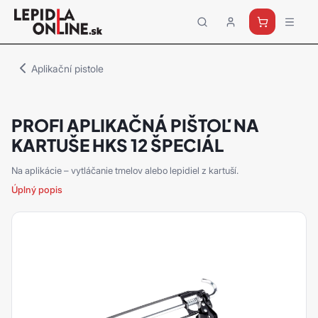
Priemyselné
lepidlá
a
Aplikační pistole
tmely
Loctite
PROFI APLIKAČNÁ PIŠTOĽ NA
KARTUŠE HKS 12 ŠPECIÁL
Na aplikácie – vytláčanie tmelov alebo lepidiel z kartuší.
Úplný popis