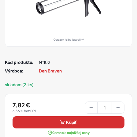
Obrázok je iba ilustračný
Kód produktu:
N1102
Výrobca:
Den Braven
skladom (3 ks)
7,82
€
6,36
€
kúpiť
Garancia najnižšej ceny