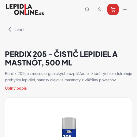
Priemyselné
lepidlá
a
Úvod
tmely
Loctite
PERDIX 205 - ČISTIČ LEPIDIEL A
MASTNÔT, 500 ML
Perdix 205 je zmesou organických rozpúšťadiel, ktorá rýchlo odstraňuje
prebytky lepidiel, nánosy olejov a mastnoty z väčšiny povrchov.
Úplný popis