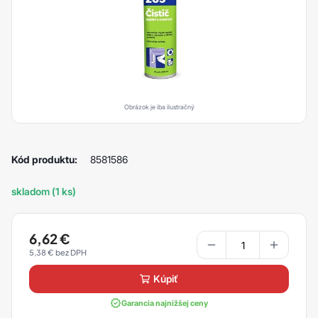
Obrázok je iba ilustračný
Kód produktu:
8581586
skladom (1 ks)
6,62
€
5,38
€
kúpiť
Garancia najnižšej ceny