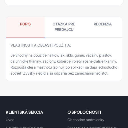
POPIS
OTÁZKA PRE
RECENZIA
PREDAJCU
VLASTNOSTI A OBLASTI POUŽITIA:
Je vhodný na použitie na kov, lak, sklo, gumu, väčšinu plastov,
čalúnnické tkaniny, záclony, koberce, rolety, rôzne ďalšie tkaniny.
Rozpúšťa olej a mastnotu (špinu), po aplikácii sa dajú jednoducho
zotrieť. Zvyšky riedidla sa odparia bez zanechania nečistôt.
KLIENTSKÁ SEKCIA
O SPOLOČNOSTI
Úvod
Obchodné podmienky