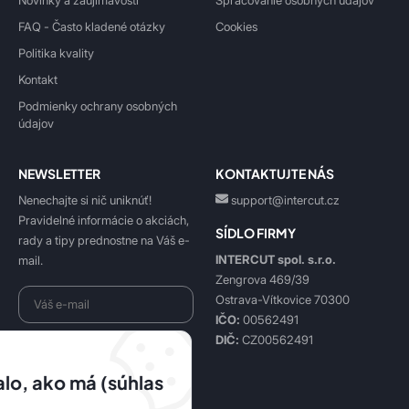
Novinky a zaujímavosti
Spracovanie osobných údajov
FAQ - Často kladené otázky
Cookies
Politika kvality
Kontakt
Podmienky ochrany osobných
údajov
NEWSLETTER
KONTAKTUJTE NÁS
Nenechajte si nič uniknúť!
support@intercut.cz
Pravidelné informácie o akciách,
SÍDLO FIRMY
rady a tipy prednostne na Váš e-
INTERCUT spol. s.r.o.
mail.
Zengrova 469/39
Ostrava-Vítkovice 70300
IČO:
00562491
DIČ:
CZ00562491
Beriem na vedomie
spracovanie osobných údajov
.
lo, ako má (súhlas
Prihlásiť sa k odberu