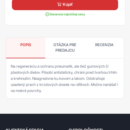
kúpiť
Garancia najnižšej ceny
POPIS
OTÁZKA PRE
RECENZIA
PREDAJCU
Na regeneráciu a ochranu pneumatík, ale tiež gumových či
plastových dielov. Pôsobí antistaticky, chráni pred tvorbou trhlín
a krehnutím. Neagresívne ku kovom a lakom. Odstraňuje
usadený prach z brzdových dosiek na ráfikoch. Možno nanášať i
na mokré povrchy.