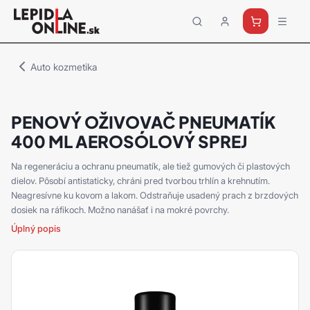
Priemyselné
lepidlá
a
Auto kozmetika
tmely
Loctite
PENOVÝ OŽIVOVAČ PNEUMATÍK
400 ML AEROSÓLOVÝ SPREJ
Na regeneráciu a ochranu pneumatík, ale tiež gumových či plastových
dielov. Pôsobí antistaticky, chráni pred tvorbou trhlín a krehnutím.
Neagresívne ku kovom a lakom. Odstraňuje usadený prach z brzdových
dosiek na ráfikoch. Možno nanášať i na mokré povrchy.
Úplný popis