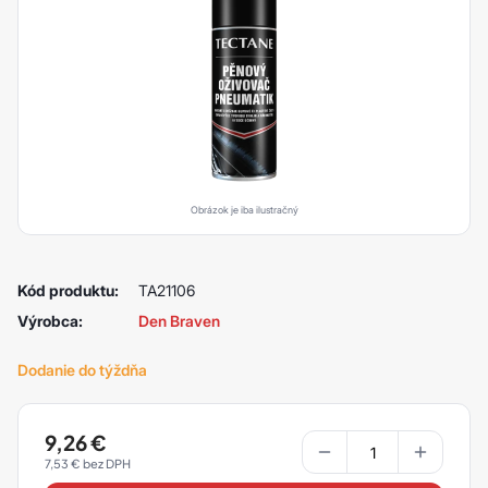
Obrázok je iba ilustračný
Kód produktu:
TA21106
Výrobca:
Den Braven
Dodanie do týždňa
9,26
€
7,53
€