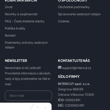
KLIENTSKÁ SEKCIA
O SPOLOČNOSTI
Úvod
Obchodné podmienky
Novinky a zaujímavosti
Spracovanie osobných údajov
FAQ - Často kladené otázky
Cookies
Politika kvality
Kontakt
Podmienky ochrany osobných
údajov
NEWSLETTER
KONTAKTUJTE NÁS
Nenechajte si nič uniknúť!
support@intercut.cz
Pravidelné informácie o akciách,
SÍDLO FIRMY
rady a tipy prednostne na Váš e-
INTERCUT spol. s.r.o.
mail.
Zengrova 469/39
Ostrava-Vítkovice 70300
IČO:
00562491
DIČ:
CZ00562491
Beriem na vedomie
spracovanie osobných údajov
.