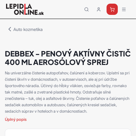
Priemyselné
lepidlá
a
Auto kozmetika
tmely
Loctite
DEBBEX - PENOVÝ AKTÍVNY ČISTIČ
400 ML AEROSÓLOVÝ SPREJ
Na univerzálne čistenie autopoťahov, čalúnení a kobercov. Uplatní sa pri
čistení škvŕn v domácnostiach, v autoservisoch, ale aj pri údržbe
športového náradia. Účinný do hĺbky vlákien, osviežuje farby, rovnako
tak matné, zašlé a zvetrané plastické hmoty. Odstraňuje silné
znečistenia – tuk, olej a asfaltové škvrny. Čistenie poťahov a čalúnených
sedačiek automobilov a autobusov, čalúnených kresiel sedačiek,
sedacích súprav v hoteloch a v domácnostiach.
Úplný popis