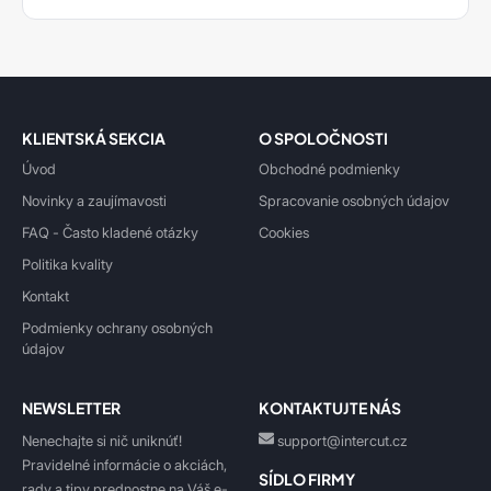
KLIENTSKÁ SEKCIA
O SPOLOČNOSTI
Úvod
Obchodné podmienky
Novinky a zaujímavosti
Spracovanie osobných údajov
FAQ - Často kladené otázky
Cookies
Politika kvality
Kontakt
Podmienky ochrany osobných
údajov
NEWSLETTER
KONTAKTUJTE NÁS
Nenechajte si nič uniknúť!
support@intercut.cz
Pravidelné informácie o akciách,
SÍDLO FIRMY
rady a tipy prednostne na Váš e-