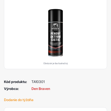
Obrázok je iba ilustračný
Kód produktu:
TA10301
Výrobca:
Den Braven
Dodanie do týždňa