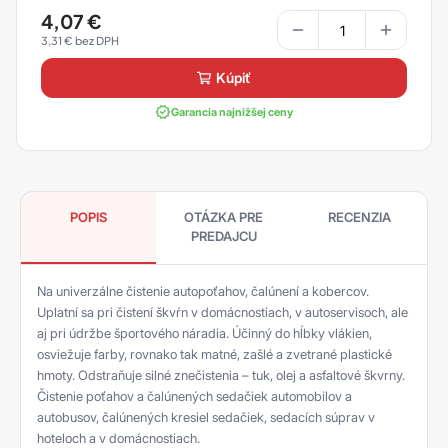
4,07
€
3,31
€
kúpiť
Garancia najnižšej ceny
POPIS
OTÁZKA PRE
RECENZIA
PREDAJCU
Na univerzálne čistenie autopoťahov, čalúnení a kobercov.
Uplatní sa pri čistení škvŕn v domácnostiach, v autoservisoch, ale
aj pri údržbe športového náradia. Účinný do hĺbky vlákien,
osviežuje farby, rovnako tak matné, zašlé a zvetrané plastické
hmoty. Odstraňuje silné znečistenia – tuk, olej a asfaltové škvrny.
Čistenie poťahov a čalúnených sedačiek automobilov a
autobusov, čalúnených kresiel sedačiek, sedacích súprav v
hoteloch a v domácnostiach.