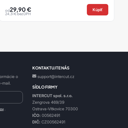
29,90
€
Kúpiť
od
24,31
€
bez DPH
8
KONTAKTUJTE NÁS
formácie o
support@intercut.cz
-mail.
SÍDLO FIRMY
INTERCUT spol. s.r.o.
Zengrova 469/39
Ostrava-Vítkovice 70300
jov
.
IČO:
00562491
DIČ:
CZ00562491