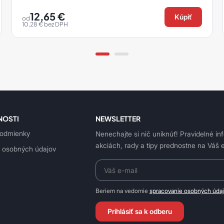
12,65
€
Kúpiť
od
10,28
€
bez DPH
NOSTI
NEWSLETTER
odmienky
Nenechajte si nič uniknúť! Pravidelné in
akciách, rady a tipy prednostne na Váš e
 osobných údajov
Beriem na vedomie
spracovanie osobných úda
Prihlásiť sa k odberu