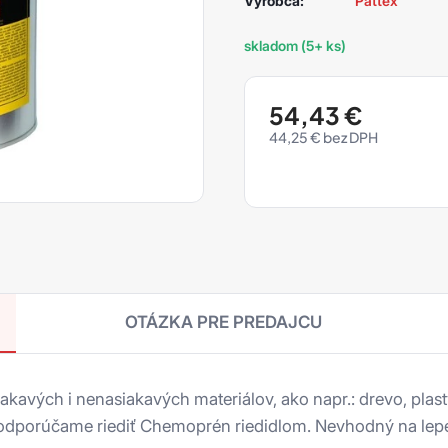
Výrobca:
Pattex
skladom (5+ ks)
54,43
€
44,25
€
OTÁZKA PRE PREDAJCU
kavých i nenasiakavých materiálov, ako napr.: drevo, plasty
 odporúčame riediť Chemoprén riedidlom. Nevhodný na lepe