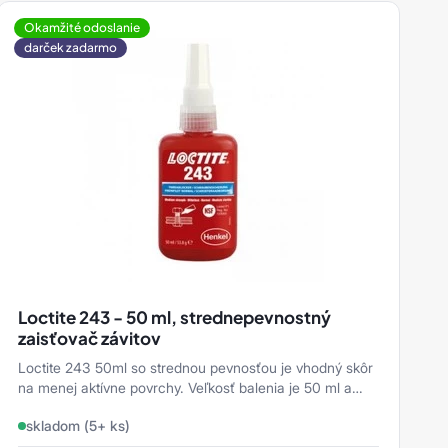
Okamžité odoslanie
darček zadarmo
Loctite 243 - 50 ml, strednepevnostný
zaisťovač závitov
Loctite 243 50ml so strednou pevnosťou je vhodný skôr
U
na menej aktívne povrchy. Veľkosť balenia je 50 ml a
nesavé
tixotropný charakter le ...
n
skladom (5+ ks)