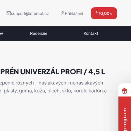
support@intercut.cz
Přihlášení
0,00
€
ov
Recenzie
Kontakt
RÉN UNIVERZÁL PROFI / 4,5 L
lepenie rôznych - nasiakavých i nenasiakavých
o, plasty, guma, koža, plech, sklo, korok, kartón a