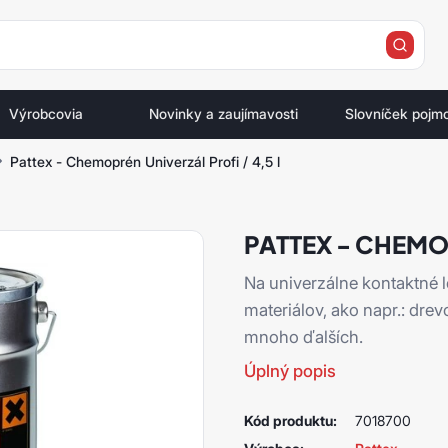
e
Výrobcovia
Novinky a zaujímavosti
Slovníček pojm
Pattex - Chemoprén Univerzál Profi / 4,5 l
PATTEX - CHEMOP
Na univerzálne kontaktné 
materiálov, ako napr.: drev
mnoho ďalších.
Úplný popis
Kód produktu:
7018700