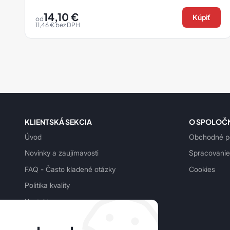
14,10
€
Kúpiť
od
11,46
€
bez DPH
KLIENTSKÁ SEKCIA
O SPOLOČ
Úvod
Obchodné p
Novinky a zaujímavosti
Spracovanie
FAQ - Často kladené otázky
Cookies
Politika kvality
Kontakt
Podmienky ochrany osobných údajov