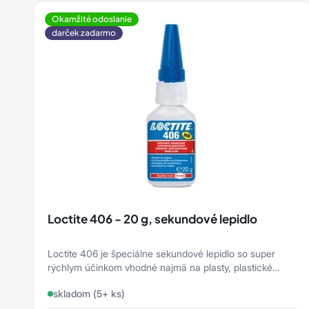
siapad
Korundové oteruvzdorné
Další produkty Molykote
Okamžité odoslanie
doštičky
darček zadarmo
siapro
Príslušenstvo
siarad
siarexx
siarol
siaspeed
siasponge
siastrip
Loctite 406 - 20 g, sekundové lepidlo
siavlies
Loctite 406 je špeciálne sekundové lepidlo so super
siawat
rýchlym účinkom vhodné najmä na plasty, plastické
hmoty, gumy a elastoméry.
Ostatní
skladom (5+ ks)