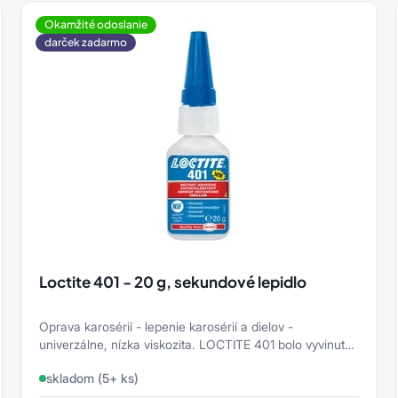
Okamžité odoslanie
darček zadarmo
Loctite 401 - 20 g, sekundové lepidlo
Oprava karosérií - lepenie karosérií a dielov -
univerzálne, nízka viskozita. LOCTITE 401 bolo vyvinuté
špeciálne na lepenie ťažko ...
skladom (5+ ks)