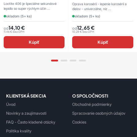
Loctite 406 je špeciálne sekundové
Oprava karosérií - lepenie karosérií a
lepidlo so super rýchlym účin ...
dielov - univerzálne, níz ...
skladom (5+ ks)
skladom (5+ ks)
14,10
€
12,65
€
od
od
11,46
€
bez DPH
10,28
€
bez DPH
Kúpiť
Kúpiť
KLIENTSKÁ SEKCIA
O SPOLOČNOSTI
Úvod
Obchodné podmienky
Novinky a zaujímavosti
Spracovanie osobných údajov
FAQ - Často kladené otázky
Cookies
Politika kvality