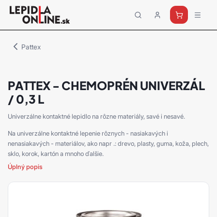
Priemyselné
lepidlá
a
Pattex
tmely
Loctite
PATTEX - CHEMOPRÉN UNIVERZÁL
/ 0,3 L
Univerzálne kontaktné lepidlo na rôzne materiály, savé i nesavé.
Na univerzálne kontaktné lepenie rôznych - nasiakavých i
nenasiakavých - materiálov, ako napr .: drevo, plasty, guma, koža, plech,
sklo, korok, kartón a mnoho ďalšie.
Úplný popis