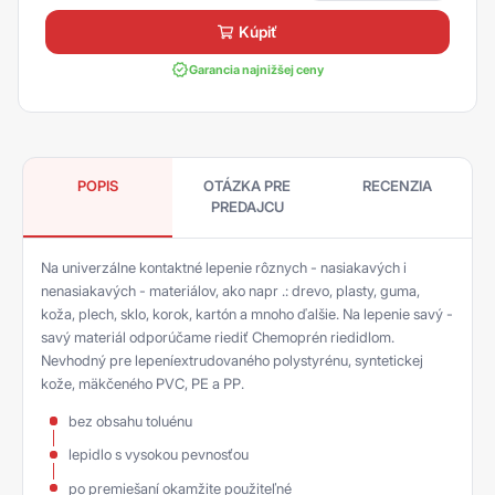
kúpiť
Garancia najnižšej ceny
POPIS
OTÁZKA PRE
RECENZIA
PREDAJCU
Na univerzálne kontaktné lepenie rôznych - nasiakavých i
nenasiakavých - materiálov, ako napr .: drevo, plasty, guma,
koža, plech, sklo, korok, kartón a mnoho ďalšie. Na lepenie savý -
savý materiál odporúčame riediť Chemoprén riedidlom.
Nevhodný pre lepeníextrudovaného polystyrénu, syntetickej
kože, mäkčeného PVC, PE a PP.
bez obsahu toluénu
lepidlo s vysokou pevnosťou
po premiešaní okamžite použiteľné