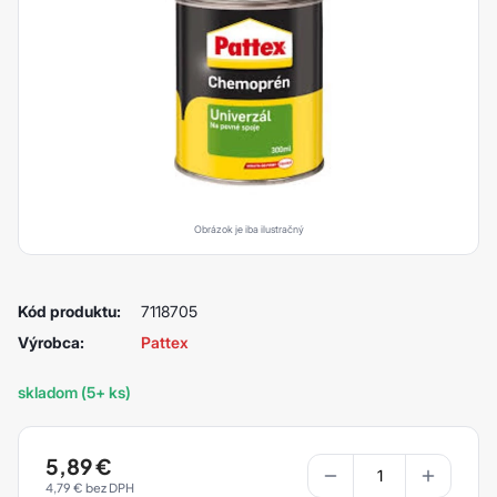
Obrázok je iba ilustračný
Kód produktu:
7118705
Výrobca:
Pattex
skladom (5+ ks)
5,89
€
4,79
€