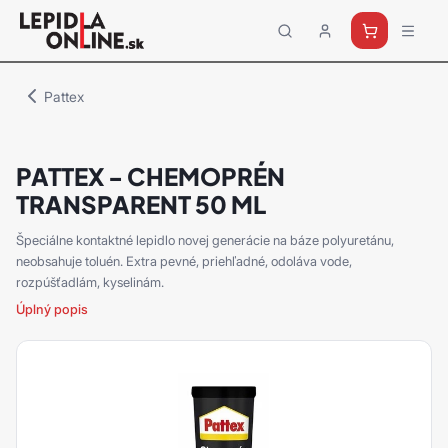
Priemyselné
lepidlá
a
Pattex
tmely
Loctite
PATTEX - CHEMOPRÉN
TRANSPARENT 50 ML
Špeciálne kontaktné lepidlo novej generácie na báze polyuretánu,
neobsahuje toluén. Extra pevné, priehľadné, odoláva vode,
rozpúšťadlám, kyselinám.
Úplný popis