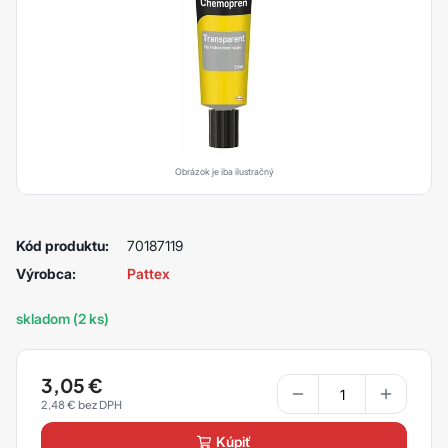
Obrázok je iba ilustračný
Kód produktu:
70187119
Výrobca:
Pattex
skladom (2 ks)
3,05
€
2,48
€
kúpiť