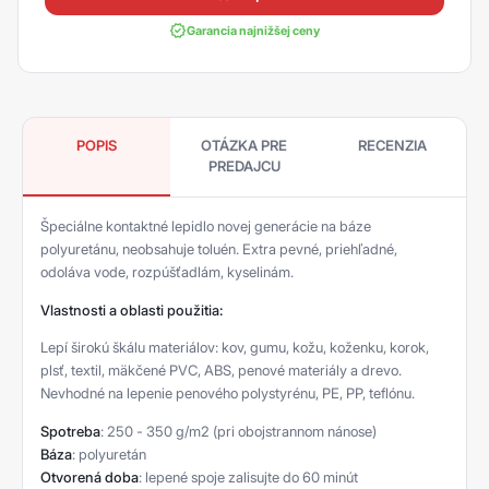
Garancia najnižšej ceny
POPIS
OTÁZKA PRE
RECENZIA
PREDAJCU
Špeciálne kontaktné lepidlo novej generácie na báze
polyuretánu, neobsahuje toluén. Extra pevné, priehľadné,
odoláva vode, rozpúšťadlám, kyselinám.
Vlastnosti a oblasti použitia:
Lepí širokú škálu materiálov: kov, gumu, kožu, koženku, korok,
plsť, textil, mäkčené PVC, ABS, penové materiály a drevo.
Nevhodné na lepenie penového polystyrénu, PE, PP, teflónu.
Spotreba
: 250 - 350 g/m2 (pri obojstrannom nánose)
Báza
: polyuretán
Otvorená doba
: lepené spoje zalisujte do 60 minút