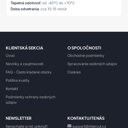
Tepelná odolnosť
: od -40°C do +70°C
Doba odvetrania
: cca 10-15 minút
KLIENTSKÁ SEKCIA
O SPOLOČNOSTI
Úvod
Obchodné podmienky
Novinky a zaujímavosti
Spracovanie osobných údajov
FAQ - Často kladené otázky
Cookies
Politika kvality
Kontakt
Podmienky ochrany osobných
údajov
NEWSLETTER
KONTAKTUJTE NÁS
Nenechajte si nič uniknúť!
support@intercut.cz