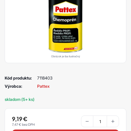
Obrázok je iba ilustračný
Kód produktu:
7118403
Výrobca:
Pattex
skladom (5+ ks)
9,19
€
7,47
€