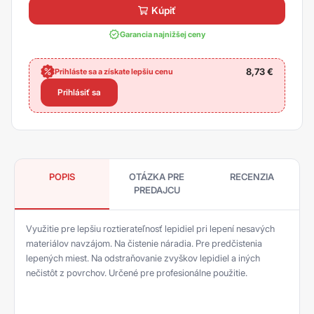
kúpiť
Garancia najnižšej ceny
8,73
€
Prihláste sa a získate lepšiu cenu
Prihlásiť sa
POPIS
OTÁZKA PRE
RECENZIA
PREDAJCU
Využitie pre lepšiu roztierateľnosť lepidiel pri lepení nesavých
materiálov navzájom. Na čistenie náradia. Pre predčistenia
lepených miest. Na odstraňovanie zvyškov lepidiel a iných
nečistôt z povrchov. Určené pre profesionálne použitie.