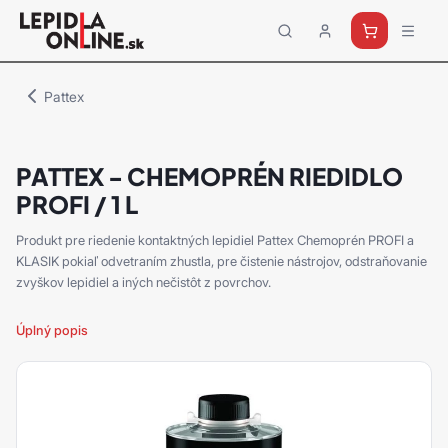
Priemyselné
lepidlá
a
Pattex
tmely
Loctite
PATTEX - CHEMOPRÉN RIEDIDLO
PROFI / 1 L
Produkt pre riedenie kontaktných lepidiel Pattex Chemoprén PROFI a
KLASIK pokiaľ odvetraním zhustla, pre čistenie nástrojov, odstraňovanie
zvyškov lepidiel a iných nečistôt z povrchov.
Úplný popis