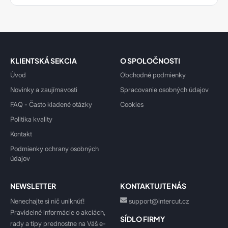
KLIENTSKÁ SEKCIA
O SPOLOČNOSTI
Úvod
Obchodné podmienky
Novinky a zaujímavosti
Spracovanie osobných údajov
FAQ - Často kladené otázky
Cookies
Politika kvality
Kontakt
Podmienky ochrany osobných
údajov
NEWSLETTER
KONTAKTUJTE NÁS
Nenechajte si nič uniknúť!
support@intercut.cz
Pravidelné informácie o akciách,
SÍDLO FIRMY
rady a tipy prednostne na Váš e-