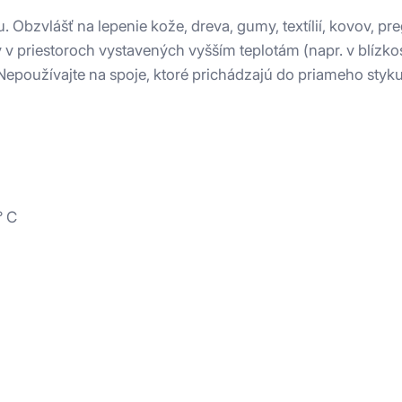
Obzvlášť na lepenie kože, dreva, gumy, textílií, kovov, pre
v priestoroch vystavených vyšším teplotám (napr. v blízkost
Nepoužívajte na spoje, ktoré prichádzajú do priameho styk
° C