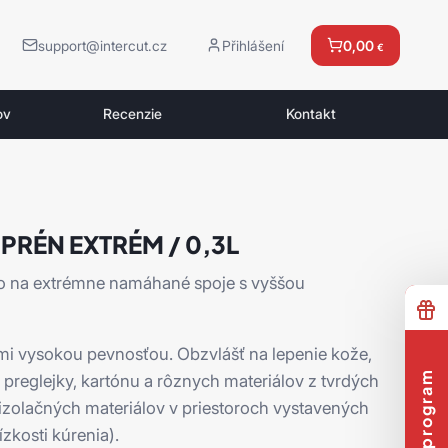
support@intercut.cz
Přihlášení
0,00
€
ov
Recenzie
Kontakt
PRÉN EXTRÉM / 0,3L
lo na extrémne namáhané spoje s vyššou
ľmi vysokou pevnosťou. Obzvlášť na lepenie kože,
v, preglejky, kartónu a rôznych materiálov z tvrdých
izolačných materiálov v priestoroch vystavených
ízkosti kúrenia).