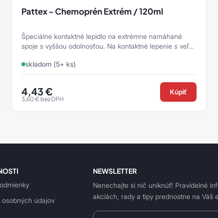
Pattex - Chemoprén Extrém / 120ml
Špeciálne kontaktné lepidlo na extrémne namáhané
spoje s vyššou odolnosťou. Na kontaktné lepenie s veľmi
vysokou pevnosťou. Zvl ...
skladom (5+ ks)
4,43
€
Kúpiť
3,60
€
bez DPH
NOSTI
NEWSLETTER
odmienky
Nenechajte si nič uniknúť! Pravidelné in
akciách, rady a tipy prednostne na Váš e
 osobných údajov