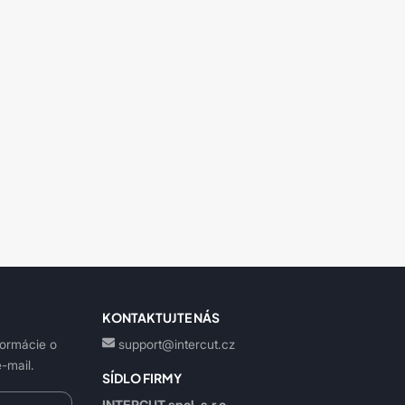
KONTAKTUJTE NÁS
formácie o
support@intercut.cz
-mail.
SÍDLO FIRMY
INTERCUT spol. s.r.o.