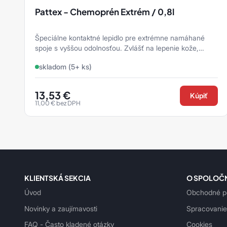
Pattex - Chemoprén Extrém / 0,8l
Špeciálne kontaktné lepidlo pre extrémne namáhané
spoje s vyššou odolnosťou. Zvlášť na lepenie kože,
dreva, gumy, textílií, kovov, ...
skladom (5+ ks)
13,53
€
Kúpiť
11,00
€
bez DPH
KLIENTSKÁ SEKCIA
O SPOLOČ
Úvod
Obchodné p
Novinky a zaujímavosti
Spracovanie
FAQ - Často kladené otázky
Cookies