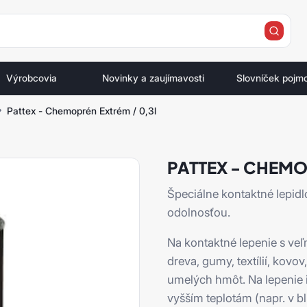
e
Výrobcovia
Novinky a zaujímavosti
Slovníček pojm
Pattex - Chemoprén Extrém / 0,3l
PATTEX - CHEMO
Špeciálne kontaktné lepid
odolnosťou.
Na kontaktné lepenie s ve
dreva, gumy, textílií, kovo
umelých hmôt. Na lepenie 
vyšším teplotám (napr. v bl